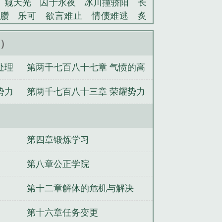
窥天光
囚于永夜
冰川撞骄阳
长
臜
乐可
欲言难止
情债难逃
炙
池中物
掌中的美母
破云2吞海
爱
蜜汁樱桃
欲壑难填
裸纱
春闺记
新）
老公
肉观音莲
情蛊
蛊真人
妾本
处理
第两千七百八十七章 气愤的高
沪上烟雨
玉荷
于青
酸果新痕
我
玉壶传
小三上位
杜松茉莉
一行
胖子
势力
第两千七百八十三章 荣耀势力
头血
带枪出巡
哥哥管教的日子
同
网
金丝雀
日本太平洋舰队司令
北
内部的问题
队司令
舰队司令烈娜塔
舰队司令阵
令
美国太平洋舰队司令
舰队司令烈
第四章锻炼学习
舰队司令炫彩
清末舰队司令
舰队司
司令
舰队司令和基地司令哪个大
舰
第八章公正学院
舰队司令级别
中途岛美军舰队司令
北
第十二章解体的危机与解决
舰队司令
俄罗斯太平洋舰队司令
舰
级别
二战美国太平洋舰队司令
舰队
第十六章任务变更
司令
云顶舰队司令宝箱
舰队司令烈