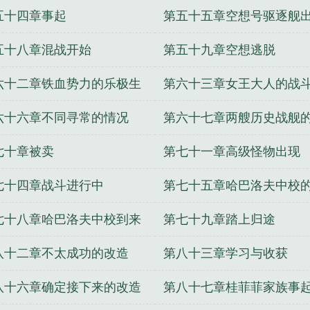
五十四章事起
第五十五章空想号驱逐舰
五十八章混战开始
第五十九章空想逃脱
六十二章铁血势力的乐极生
第六十三章女王大人的战
结
六十六章不同寻常的情况
第六十七章两艘历史战舰
衅行为
七十章被卖
第七十一章高级怪物出现
七十四章战斗进行中
第七十五章哈巴洛夫中校
恼
七十八章哈巴洛夫中校到来
第七十九章踏上归途
八十二章不太成功的改造
第八十三章学习与收获
八十六章确定接下来的改造
第八十七章桂菲菲家族事