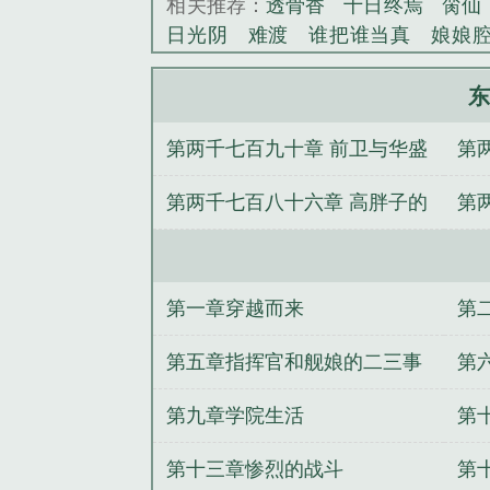
相关推荐：
透骨香
十日终焉
脔仙
日光阴
难渡
谁把谁当真
娘娘
野
覆雨翻云
欲女封
野火
撒野
情悖论
乱情家庭
瘤剑仙
偷偷藏
东
事
催眠眼镜
饥饿学院
北电门房
第两千七百九十章 前卫与华盛
第
惊华
金银花露
幸臣
混乱家庭派
见南山
春情缱
暗里偷香
云汐
顿起冲突
的
第两千七百八十六章 高胖子的
第
白鹭
帐中珠
青蛇缠腰
三人行
居
驯夫
惜樽空
倾卿夺卿
两a
纰漏
场
方舰队司令
现任南海舰队司令
美
亡
俄罗斯黑海舰队司令
锡诺普海
第一章穿越而来
第
娜塔天际幽影
舰队司令烈娜塔惑心
令宝箱箱子里有什么
俄罗斯北方舰
第五章指挥官和舰娘的二三事
第
队司令员维克托·索科洛夫上将
舰队
第九章学院生活
第
洋舰队总司令
青岛海军北海舰队司
队司令皮肤
舰队司令宝箱能开出什
第十三章惨烈的战斗
第
司令什么级别
现任东海舰队司令