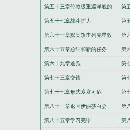
第五十三章伦敦级重巡洋舰的
第
合体能力
第五十七章战斗扩大
第
第六十一章默契攻击列克星敦
第
悲
第六十五章总结和新的任务
第
第六十九章逃跑
第
第七十三章交锋
第
第七十七章形式岌岌可危
第
第八十一章返回伊丽莎白会
第
第八十五章学习完毕
第