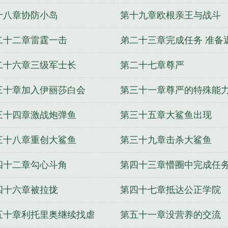
是什么级别
舰队司令部
舰队司令是什么级别的
银河
十八章协防小岛
第十九章欧根亲王与战斗
队司令军衔
舰队司令是什么级别?
北海舰队司令
黑海舰
华德在西班牙和英国
美太平洋舰队司令
黄阳胜南海舰队
二十二章雷霆一击
弟二十三章完成任务 准备
国太平洋舰队司令
舰队司令烈娜塔炫彩
海军三大舰队司
队司令
舰队司令宝箱
现任北海舰队司令
舰队司令相当
二十六章三级军士长
第二十七章尊严
与集团军军长级别谁高
联合舰队司令
日本护卫舰队司
三十章加入伊丽莎白会
第三十一章尊严的特殊能
国舰队司令
历任北海舰队司令
二战美国舰队司令
中国
的青春
念动寰宇
机械怪人
火影之最强顾问
不死封魔
三十四章激战炮弹鱼
第三十五章大鲨鱼出现
竞月贻香
让我握住你的手
不要后宫要江湖
亡灵的远
三十八章重创大鲨鱼
第三十九章击杀大鲨鱼
四十二章勾心斗角
第四十三章懵圈中完成任
四十六章被拉拢
第四十七章抵达公正学院
五十章利托里奥继续找虐
第五十一章没营养的交流