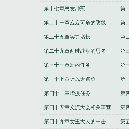
娜塔价格
太平洋舰队司令
舰队司令
第十七章怒发冲冠
第
是什么军衔级别
南海舰队司令
舰
舰队司令一般什么军衔
舰队司令霍
第二十一章岌岌可危的防线
第
司令
公海舰队司令
珍珠港事件美
烈娜塔多少钱
珍珠港事件太平洋舰
第二十五章实力增长
第
别
南部战区海军司令员
舰队司令员
第二十九章两艘战舰的思考
第
西洋舰队司令
南海舰队司令员
美
尸逃亡
掌世界
妖刀少主
一起度过
第三十三章新的任务
第
仙脑
都市盛仁行
驭兽者的悠闲生活
第三十七章近战大鲨鱼
第
第四十一章增援任务
第
第四十五章交流大会相关事宜
第
第四十九章女王大人的一击
第