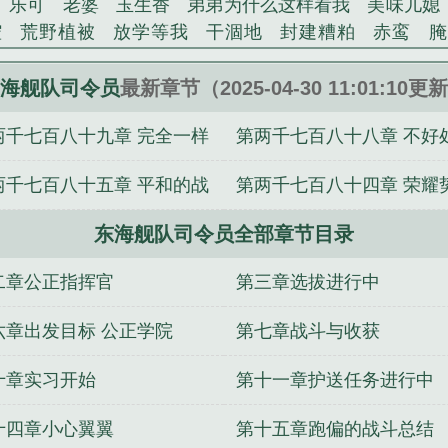
乐可
老婆
玉生香
弟弟为什么这样看我
美味儿媳
腔
荒野植被
放学等我
干涸地
封建糟粕
赤鸾
腌
沁桃
提灯看刺刀
易感
折腰
桃运无双
金麟岂是
不住
商野周颂
针锋对决
原来我是鲛人
医道风流
海舰队司令员
最新章节（2025-04-30 11:01:10更
冬禧日记
人兽情系列
玩具
明星潜规则之皇
闺蜜
两千七百八十九章 完全一样
第两千七百八十八章 不好
对
想抱你
她的半纱裙
夏寻无望
夜奔
李兵沈思
错位
苗疆客
林笑小说
顶级掠食者
俗世情人
逢雨
飞行怪物
两千七百八十五章 平和的战
第两千七百八十四章 荣耀
裴医生
青云红颜
难奴
恋爱日
折骨
一屋暗灯
心
相逢
露水芙蓉
老书屋免费阅读
女生小说网
630阅读
情况
东海舰队司令员全部章节目录
内部的交锋
国海军太平洋舰队司令
舰队司令是什么级别长官
东海舰
战中与纳西莫夫汇合的舰队司令
舰队司令员
渤海舰队司
二章公正指挥官
第三章选拔进行中
恶魔
日本联合舰队司令
第六舰队司令
舰队司令啥级别
队司令
舰队司令在航母上吗
美第七舰队司令
第七舰队
六章出发目标 公正学院
第七章战斗与收获
司令烈娜塔漫天沙暴
舰队司令员相当于地方什么级别
十章实习开始
第十一章护送任务进行中
令
舰队司令员是什么级别干部
美国第七舰队司令
北洋
么
航母舰队司令
舰队司令员和海军司令员
舰队司令员
十四章小心翼翼
第十五章跑偏的战斗总结
山东舰舰队司令
历任南海舰队司令
美国二战太平洋舰队