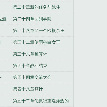
舰队司令
日本第三舰队司令
舰队司令
第二十章新的任务与战斗
队司令
舰队司令贝壳约里克在哪里
司令
日裔太平洋舰队司令
海军舰队
返航
第二十四章回到学院
令
魔兽世界血帆舰队司令
舰队司令
于地方什么干部
舰队司令员是什么级
第二十八章又一个欧根亲王
令
壮志凌云2太平洋舰队司令
美国大
力
第三十二章伊丽莎白女王
人民解放军东海舰队司令
大学生的丧
万界任意门
兰妃传
神武书生
玩转
第三十六章被算计
征
守望仙途
圣战神录
第四十章战斗结束
务
第四十四章交流大会
第四十八章算计
第五十二章伦敦级重巡洋舰的