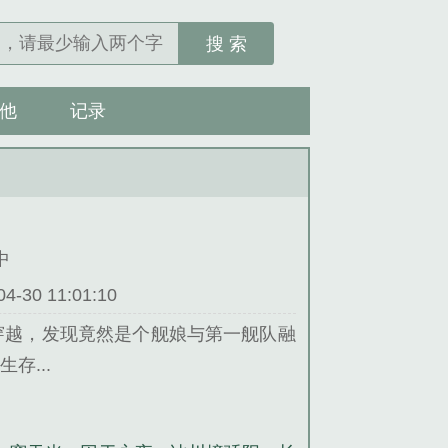
搜 索
他
记录
中
30 11:01:10
穿越，发现竟然是个舰娘与第一舰队融
存...