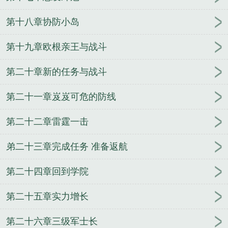
美国舰队司令
舰队司令部
太平洋舰队司令
舰队司
令一般什么军衔
现任东海舰队司令
舰队司令炫彩
第十八章协防小岛
南海舰队司令
锡诺普海战中与纳西莫夫汇合的舰队
司令
渤海舰队司令
日本联合舰队司令
公海舰队司
第十九章欧根亲王与战斗
令
东海舰队司令
舰队司令烈娜塔价格
舰队司令是
第二十章新的任务与战斗
什么军衔级别
现任北海舰队司令
现任南海舰队司
令
舰队司令烈娜塔惑心恶魔
美国第七舰队司令
舰
第二十一章岌岌可危的防线
队司令烈娜塔
舰队司令烈娜塔多少钱
中国人民解放
军东海舰队司令
舰队司令是什么级别?
第七舰队司
第二十二章雷霆一击
令
舰队司令员级别
珍珠港事件美国太平洋舰队司
令
掌世界
神武书生
机械怪人
不死封魔
火影之最
弟二十三章完成任务 准备返航
强顾问
玩转仙脑
圣战神录
让我握住你的手
都市
盛仁行
大学生的丧尸逃亡
亡灵的远征
兰妃传
竞
第二十四章回到学院
月贻香
妖刀少主
守望仙途
一起度过的青春
驭兽
者的悠闲生活
万界任意门
不要后宫要江湖
念动寰
第二十五章实力增长
宇
第二十六章三级军士长