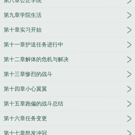
第八章公正学院
有什么
山东舰舰队司令
舰队司令贝壳约里克在哪
里
美太平洋舰队司令
银河舰队司令
南海舰队司令
第九章学院生活
员
海军舰队司令
舰队司令和基地司令哪个大
舰队
第十章实习开始
司令是什么级别的
珍珠港事件太平洋舰队司令
俄罗
斯黑海舰队司令
魔兽世界血帆舰队司令
壮志凌云2
第十一章护送任务进行中
太平洋舰队司令
青岛海军北海舰队司令
云顶舰队司
令宝箱
南部战区海军司令员
日本护卫舰队司令
舰
第十二章解体的危机与解决
队司令员是什么级别
舰队司令军衔
北海舰队司令
清末舰队司令
舰队司令霍华德在西班牙和英国
舰队
第十三章惨烈的战斗
司令宝箱
舰队司令烈娜塔漫天沙暴
美国舰队司令
舰队司令员维克托·索科洛夫上将
舰队司令员
美国
第十四章小心翼翼
海军太平洋舰队司令
日本太平洋舰队司令
北方舰队
第十五章跑偏的战斗总结
司令
中途岛美军舰队司令
舰队司令员相当于地方什
么级别
舰队司令是什么级别长官
俄罗斯太平洋舰队
第十六章任务变更
司令
舰队司令级别
历任北海舰队司令
美第七舰队
司令
舰队司令什么级别
舰队司令烈娜塔炫彩
二战
第十七章怒发冲冠