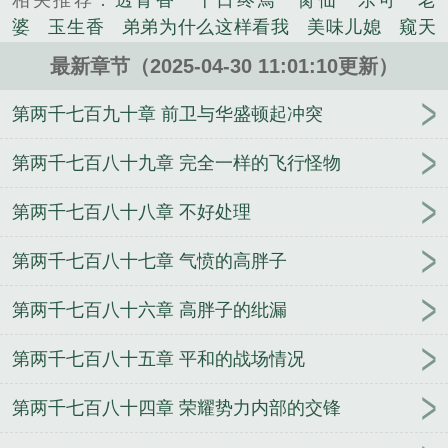
相关推荐：
透骨香
十日终焉
脔仙
乐可
老
小说。
婆
玉生香
弟弟为什么这样看我
美味儿媳
窥天
光
囚于永夜
冰川撞骄阳
长日光阴
难渡
谁把
最新章节（2025-04-30 11:01:10更新）
谁当真
娘娘腔
荒野植被
放学等我
干涸地
封
建糟粕
赤鸾
腌臜
乐可
欲言难止
情债难
第两千七百九十章 前卫与华盛顿起冲突
逃
炙野
覆雨翻云
欲女封
野火
撒野
沁
桃
提灯看刺刀
易感
折腰
桃运无双
金麟岂是
第两千七百八十九章 完全一样的飞行怪物
池中物
掌中的美母
破云2吞海
爱情悖论
乱情家
第两千七百八十八章 不好处理
庭
瘤剑仙
偷偷藏不住
商野周颂
针锋对决
原
来我是鲛人
医道风流
蜜汁樱桃
欲壑难填
裸
第两千七百八十七章 气愤的高胖子
纱
春闺记事
催眠眼镜
饥饿学院
北电门房
冬
禧日记
人兽情系列
玩具
明星潜规则之皇
闺蜜
第两千七百八十六章 高胖子的纰漏
老公
肉观音莲
情蛊
蛊真人
妾本惊华
金银花
露
幸臣
混乱家庭派对
想抱你
她的半纱裙
夏
第两千七百八十五章 平和的战场情况
寻无望
夜奔
李兵沈思
沪上烟雨
玉荷
于
青
酸果新痕
我见南山
春情缱
暗里偷香
云
第两千七百八十四章 荣耀势力内部的交锋
汐
错位
苗疆客
林笑小说
顶级掠食者
俗世情