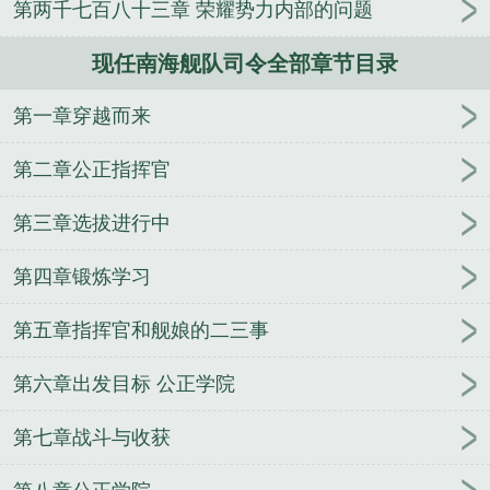
第两千七百八十三章 荣耀势力内部的问题
人
逢雨
玉壶传
小三上位
杜松茉莉
一行白
鹭
帐中珠
青蛇缠腰
三人行
裴医生
青云红
现任南海舰队司令全部章节目录
颜
难奴
恋爱日
折骨
一屋暗灯
心头血
带枪
出巡
哥哥管教的日子
同居
驯夫
惜樽空
倾卿
第一章穿越而来
夺卿
两a相逢
露水芙蓉
老书屋免费阅读
女生小
说网
630阅读网
金丝雀
黑海舰队司令
舰队司令
第二章公正指挥官
员和海军司令员
舰队司令是什么级别
舰队司令阵
亡
舰队司令宝箱能开出什么
北洋舰队总司令
海军
第三章选拔进行中
三大舰队司令
美国太平洋舰队司令
东海舰队司令
第四章锻炼学习
员
航母舰队司令
日裔太平洋舰队司令
舰队司令在
航母上吗
舰队司令员与集团军军长级别谁高
北洋舰
第五章指挥官和舰娘的二三事
队司令
第六舰队司令
历任南海舰队司令
舰队司令
烈娜塔天际幽影
联合舰队司令
美国大西洋舰队司
第六章出发目标 公正学院
令
舰队司令相当于地方什么干部
俄罗斯北方舰队司
令
日本第三舰队司令
美国二战太平洋舰队司令
舰
第七章战斗与收获
队司令皮肤
二战美国太平洋舰队司令
舰队司令啥级
别
舰队司令员是什么级别干部
舰队司令宝箱箱子里