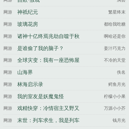
自欺·假戏
神祇纪元
网游
繁星终末
玻璃花房
网游
都给我吃糖
诸神十亿终焉兆劫自噬于秋
网游
啊哈还是你
蝉鸣时
是谁偷了我的脑子？
网游
姜汁巧克力
全球灾变：我有一座恐怖屋
网游
不冷的天堂
山海界
网游
佚名
林海启示录
网游
鳄鱼月光
我的室友是妖魔鬼怪
网游
柠檬小小果
戏精快穿：冷情宿主又野又
网游
万源小小芥
撩人
末世：列车求生，我是列车
网游
钱月光