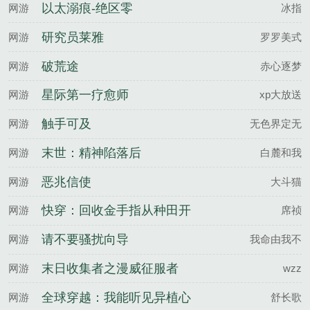
乘警长
以太溺痕-绝区零
网游
冰指
研究员莱雅
网游
罗罗美式
破荒途
网游
赤心逐梦
星际第一疗愈师
网游
xp大放送
触手可及
网游
无色界定无
末世：精神陷落后
网游
白麓和我
恶兆信使
网游
大斗猫
快穿：回收金手指从种田开
网游
席祯
始
请不要骚扰向导
网游
我命由我不
末日收集者之漫威征服者
网游
wzz
全球穿越：我能听见异植心
网游
舒长歌