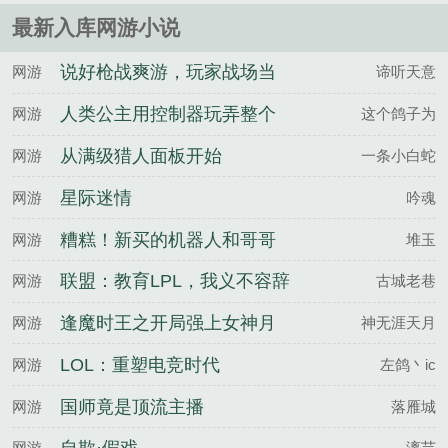
最新入库网游小说
说好枪战爽游，玩家战场当
网游
谛听天意
难民！
人类公主用控制器玩弄整个
网游
这个鸽子为
精灵帝国
从满级猎人面板开始
网游
一条小白蛇
星际迷情
网游
吟魂
糟糕！新买的机器人和哥哥
网游
堆玉
共感了
联盟：教育LPL，我义不容辞
网游
古城老巷
逢魔时王之开局强上女神月
网游
神无涯天月
读
LOL：重塑电竞时代
网游
左鸽丶ic
国师竟是顶流主播
网游
落雁城
网游
漓芸