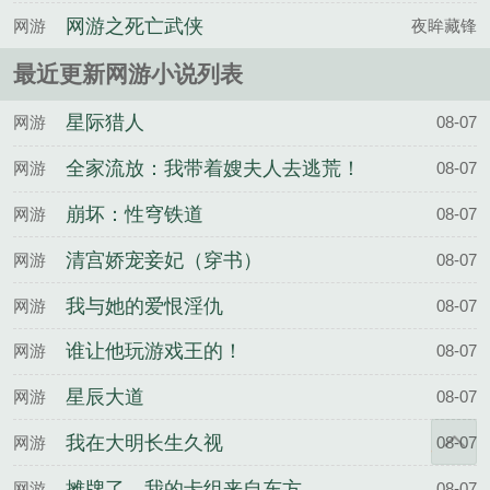
声
网游之死亡武侠
网游
夜眸藏锋
最近更新网游小说列表
星际猎人
网游
08-07
全家流放：我带着嫂夫人去逃荒！
网游
08-07
崩坏：性穹铁道
网游
08-07
清宫娇宠妾妃（穿书）
网游
08-07
我与她的爱恨淫仇
网游
08-07
谁让他玩游戏王的！
网游
08-07
星辰大道
网游
08-07
我在大明长生久视
网游
08-07
摊牌了，我的卡组来自东方
网游
08-07