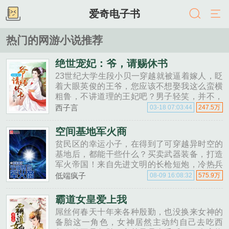
爱奇电子书
热门的网游小说推荐
绝世宠妃：爷，请赐休书
23世纪大学生段小贝一穿越就被逼着嫁人，眨
着大眼英俊的王爷，您应该不想娶我这么蛮横
粗鲁，不讲道理的王妃吧？男子轻笑，并不，
本王很愿意。段小贝炸毛，你想娶，可是宝宝
西子言
03-18 07:03:44
247.5万
不想嫁！前有美貌娇弱娘亲逼嫁，后有腹黑王
爷催婚，段小贝悲愤的......
空间基地军火商
贫民区的幸运小子，在得到了可穿越异时空的
基地后，都能干些什么？买卖武器装备，打造
军火帝国！来自先进文明的长枪短炮，冷热兵
器，先来先得！梦幻战车激光轨道炮，太空战
低端疯子
08-09 16:08:32
575.9万
舰高速战机，包您满意！顺我者昌，......
霸道女皇爱上我
屌丝何春天十年来各种殷勤，也没换来女神的
备胎这一角色，女神居然主动约自己去吃西