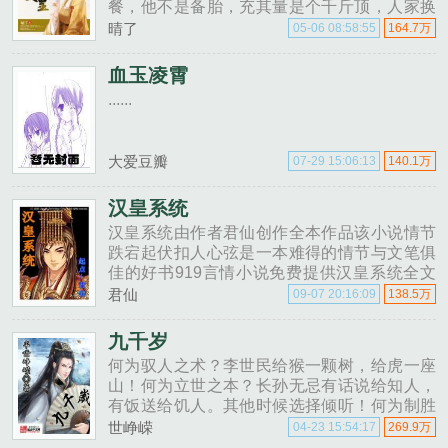
餐，他不是备胎，充其量是个千斤顶，人家换
备胎的时候才能想起他。更奇葩的是出门掉下
晴了
05-06 08:58:55
164.7万
水道里重生，女皇，公主，世家小姐，各路女
汉子统统爱上他，他立志成为大国土豪......
血玉凌霄
......
大爱豆瓣
07-29 15:06:13
140.1万
汉皇系统
汉皇系统由作者君仙创作全本作品该小说情节
跌宕起伏扣人心弦是一本难得的情节与文笔俱
佳的好书919言情小说免费提供汉皇系统全文
无弹窗的纯文字在线阅读。......
君仙
09-07 20:16:09
138.5万
九千岁
何为驭人之术？李世民给猴一颗树，给虎一座
山！何为立世之本？长孙无忌有话说给知人，
有饭送给饥人。其他时候选择倾听！何为制胜
之道？李绩临阵对敌，谁乱了阵脚，谁就输了
世峥嵘
04-23 15:54:17
269.9万
先机！何为人性之窗？李靖怯者惧于危......