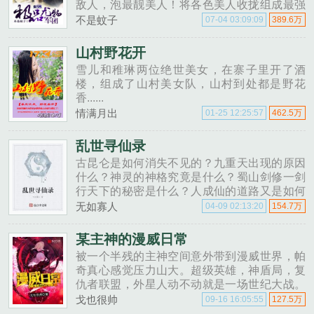
敌人，泡最靓美人！将各色美人收拢组成最强
极品尤物军团。极品军团272462213（欢迎大
不是蚊子
07-04 03:09:09
389.6万
家加入）......
山村野花开
雪儿和稚琳两位绝世美女，在寨子里开了酒
楼，组成了山村美女队，山村到处都是野花
香......
情满月出
01-25 12:25:57
462.5万
乱世寻仙录
古昆仑是如何消失不见的？九重天出现的原因
什么？神灵的神格究竟是什么？蜀山剑修一剑
行天下的秘密是什么？人成仙的道路又是如何
断绝的？乱世寻仙录，带你走进这一段遗失的
无如寡人
04-09 02:13:20
154.7万
岁月。......
某主神的漫威日常
被一个半残的主神空间意外带到漫威世界，帕
奇真心感觉压力山大。超级英雄，神盾局，复
仇者联盟，外星人动不动就是一场世纪大战。
为了保存自身，帕奇觉得自己必须得做些什
戈也很帅
09-16 16:05:55
127.5万
么。只不过这一弄，却让整个世界都发生了天