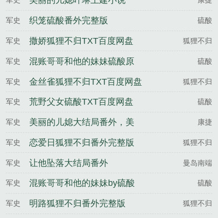
美丽的儿媳叶琳王建小说
织笼硫酸番外完整版
军史
硫酸
撒娇狐狸不归TXT百度网盘
军史
狐狸不归
混账哥哥和他的妹妹硫酸原
军史
硫酸
著小说未删减
金丝雀狐狸不归TXT百度网盘
军史
狐狸不归
荒野父女硫酸TXT百度网盘
军史
硫酸
美丽的儿媳大结局番外，美
军史
康捷
丽的儿媳笔趣阁未删减，美
恋爱日狐狸不归番外完整版
军史
狐狸不归
丽的儿媳TXT百度网盘
让他坠落大结局番外
军史
曼岛南端
混账哥哥和他的妹妹by硫酸
军史
硫酸
明路狐狸不归番外完整版
军史
狐狸不归