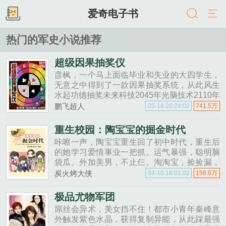
爱奇电子书
热门的军史小说推荐
超级因果抽奖仪
彦枫，一个马上面临毕业和失业的大四学生，
无意之中得到了一款因果抽奖系统，从此风生
水起功德抽奖未来科技2045年光脑技术2110年
氢能源技术未来产品2038年劳斯劳斯2115年超
鹏飞超人
05-18 20:24:02
741.5万
级光脑2058年......
重生校园：陶宝宝的掘金时代
咔嚓一声，陶宝宝重生回了初中时代，重生后
的她学习爱情事业一把抓。运气暴强，聪明脑
袋瓜。外加美男，不止仨。淘淘宝，捡捡漏，
泡泡帅哥有节奏。喵了个咪的，可不可以不这
炭火烤大侠
04-10 18:01:02
158.8万
么强大？......
极品尤物军团
屌丝会异术，美女挡不住！都市小青年秦峰意
外触发紫色水晶，获得复制异能，从此踩最强