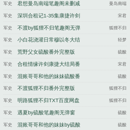
君想曼岛南端笔趣阁未删减
军史
曼岛南端
深圳合租记1-35集康捷许剑
军史
宋君
小雯TXT百度网盘
不渡by狐狸不归笔趣阁无弹
军史
狐狸不归
窗
小白花浇灌日常穆以冬大结
军史
轻梦
局番外
荒野父女硫酸番外完整版
军史
硫酸
合租情缘许剑康捷大结局番
军史
宋君
外
混账哥哥和他的妹妹硫酸番
军史
硫酸
外完整版
不渡狐狸不归番外完整版
军史
狐狸不归
明路狐狸不归TXT百度网盘
军史
狐狸不归
遇夏by硫酸笔趣阁无弹窗
军史
硫酸
混账哥哥和他的妹妹by硫酸
军史
硫酸