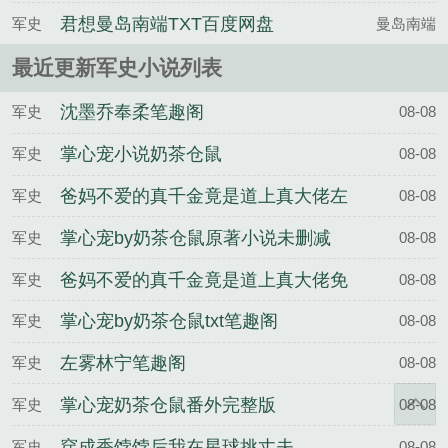
笔趣阁无弹窗
君想曼岛南端TXT百度网盘
军史
曼岛南端
最近更新军史小说列表
沈墨乔奉柔笔趣阁
军史
08-08
掌心宠小说奶茶仓鼠
军史
08-08
爸妈不爱的真千金竟是道上真大佬左
军史
08-08
雾林宁
掌心宠by奶茶仓鼠原著小说未删减
军史
08-08
爸妈不爱的真千金竟是道上真大佬免
军史
08-08
费完整版
掌心宠by奶茶仓鼠txt笔趣阁
军史
08-08
左雾林宁笔趣阁
军史
08-08
掌心宠奶茶仓鼠番外完整版
军史
08-08
穿成香饽饽后我在星球挑丈夫
军史
08-08