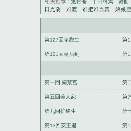
相关推荐：
透骨香
十日终焉
脔仙
奋起反抗...
日光阴
难渡
谁把谁当真
娘娘
《兰妃传》是落
野
覆雨翻云
欲女封
野火
撒野
情悖论
乱情家庭
瘤剑仙
偷偷藏
事
催眠眼镜
饥饿学院
北电门房
第127回卑鄙生
第
惊华
金银花露
幸臣
混乱家庭派
见南山
春情缱
暗里偷香
云汐
第121回皇后到
第
白鹭
帐中珠
青蛇缠腰
三人行
居
驯夫
惜樽空
倾卿夺卿
两a
戏
兰妃传电视剧
兰妃传 笔趣工
免费阅读
兰妃传忆紫嫣中文网
兰妃
第一回 闯禁宫
第
妃传免费
兰妃传动漫第十集
兰妃
天女殿
长河图
妖刀少主
不朽魔
第五回美人怨
第
爱：娇妻很嚣张
沉静幽灵
孤城之天
第九回护终生
第
第13回安王逝
第