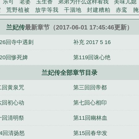
乐可
老婆
玉生香
弟弟为什么这样看我
美味儿媳
腔
荒野植被
放学等我
干涸地
封建糟粕
赤鸾
腌
雨初霞精心创作的军史类小说。
沁桃
提灯看刺刀
易感
折腰
桃运无双
金麟岂是
不住
商野周颂
针锋对决
原来我是鲛人
医道风流
兰妃传
最新章节（2017-06-01 17:45:46更新）
冬禧日记
人兽情系列
玩具
明星潜规则之皇
闺蜜
126回寺中遇刺
补充 2017 5 16
对
想抱你
她的半纱裙
夏寻无望
夜奔
李兵沈思
错位
苗疆客
林笑小说
顶级掠食者
俗世情人
逢雨
120回惨死婢
第119回诛心绝
裴医生
青云红颜
难奴
恋爱日
折骨
一屋暗灯
心
相逢
露水芙蓉
老书屋免费阅读
女生小说网
630阅读
兰妃传全部章节目录
秦王兰妃传女主
兰妃传动漫第三集
兰妃传忆紫嫣
兰妃
传杨飘兰
兰妃传奇
兰妃传动漫
兰妃传免费阅读
兰妃
二回黄泉咒
第三回回帝都
传百度
兰妃传动漫第二季
兰妃传漫画
秦王兰妃传
兰
头
青石台
龙啸九幽
时空经轮
再世证道
如故
侦探网
六回初心动
第七回心相印
际璀璨
女学霸的爱情
壶中酒与手中剑
全民演武
十回清明祭
第11回幽林血
14回清扬怒
第15回春华发