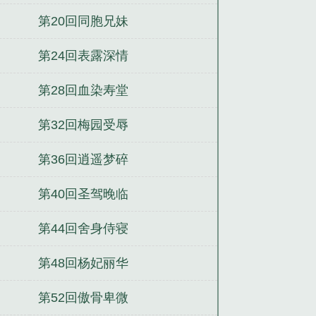
第20回同胞兄妹
第24回表露深情
第28回血染寿堂
第32回梅园受辱
第36回逍遥梦碎
第40回圣驾晚临
第44回舍身侍寝
第48回杨妃丽华
第52回傲骨卑微