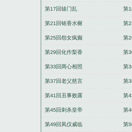
第17回辕门乱
第
第21回铭香水榭
第
第25回怨女疯癫
第
第29回化作梨香
第
第33回两心相照
第
第37回老父慈言
第
第41回丑事败露
第
第45回刺杀皇帝
第
第49回凤仪威临
第