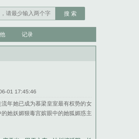
搜 索
他
记录
01 17:45:46
徙流年她已成为慕梁皇室最有权势的女
中的她妖媚狠毒宫嫔眼中的她狐媚惑主
她想要的不过是守着他安度一生谁知造
而命运无常苦厄接踵而至逼得她不得不