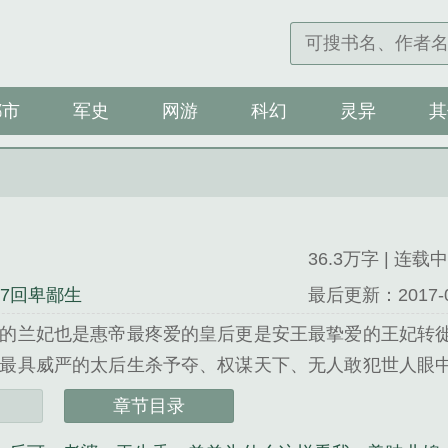
都市
军史
网游
科幻
灵异
其
36.3万字 | 连载中
27回卑鄙生
最后更新：2017-06-
的兰妃也是惠帝最疼爱的皇后更是安王最挚爱的王妃转
最具威严的太后生杀予夺、权谋天下、无人敢犯世人眼
朝政、诛杀亲王可是谁又知道她从不愿如此回首当年，
章节目录
竟成了他哥哥的女人寂静宫墙，她也曾想过安心独守然