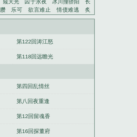
窥天光
囚于永夜
冰川撞骄阳
长
臜
乐可
欲言难止
情债难逃
炙
池中物
掌中的美母
破云2吞海
爱
蜜汁樱桃
欲壑难填
裸纱
春闺记
老公
肉观音莲
情蛊
蛊真人
妾本
第122回涛江怒
沪上烟雨
玉荷
于青
酸果新痕
我
玉壶传
小三上位
杜松茉莉
一行
第118回远瞻光
头血
带枪出巡
哥哥管教的日子
同
网
金丝雀
兰妃传 忆紫嫣
兰妃传游
传 落雨初霞
隔世兰妃传
兰妃传全文
传小视频大结局
兰妃传小视频10
兰
第四回乱情丝
妃传剧照
归云守
中二病也要玩刀剑
红祁亚男
烟途殇
第一妇好
闪妻蜜
第八回夜重逢
第12回留魂香
第16回探董府