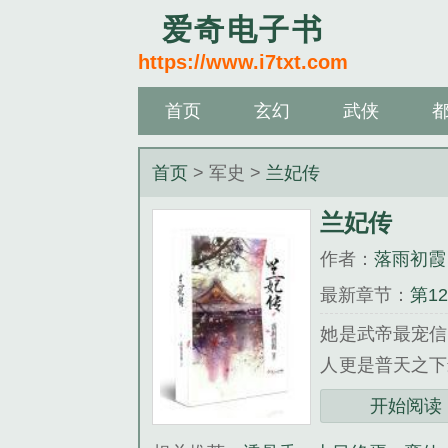
爱奇电子书
https://www.i7txt.com
首页
玄幻
武侠
首页
> 军史 >
兰妃传
兰妃传
作者：
落雨初霞
最新章节：
第1
她是武帝最宠信
人更是普天之下
魅惑圣上、把持
开始阅读
化弄人，转眼间