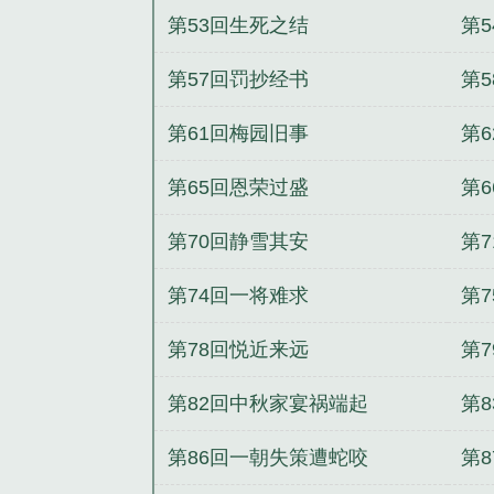
第53回生死之结
第
第57回罚抄经书
第
第61回梅园旧事
第
第65回恩荣过盛
第
第70回静雪其安
第
第74回一将难求
第
第78回悦近来远
第
第82回中秋家宴祸端起
第
第86回一朝失策遭蛇咬
第