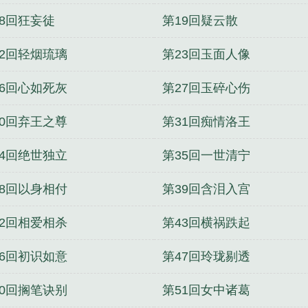
18回狂妄徒
第19回疑云散
22回轻烟琉璃
第23回玉面人像
26回心如死灰
第27回玉碎心伤
30回弃王之尊
第31回痴情洛王
34回绝世独立
第35回一世清宁
38回以身相付
第39回含泪入宫
42回相爱相杀
第43回横祸跌起
46回初识如意
第47回玲珑剔透
50回搁笔诀别
第51回女中诸葛