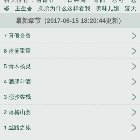
相关推荐：
透骨香
十日终焉
脔仙
乐可
老
婆
玉生香
弟弟为什么这样看我
美味儿媳
窥天
光
囚于永夜
冰川撞骄阳
长日光阴
难渡
谁把
最新章节（2017-06-15 18:20:44更新）
谁当真
娘娘腔
荒野植被
放学等我
干涸地
封
建糟粕
赤鸾
腌臜
乐可
欲言难止
情债难
7 真假合香
逃
炙野
覆雨翻云
欲女封
野火
撒野
沁
桃
提灯看刺刀
易感
折腰
桃运无双
金麟岂是
6 迷雾重重
池中物
掌中的美母
破云2吞海
爱情悖论
乱情家
5 青木杨灵
庭
瘤剑仙
偷偷藏不住
商野周颂
针锋对决
原
来我是鲛人
医道风流
蜜汁樱桃
欲壑难填
裸
4 酒肆斗酒
纱
春闺记事
催眠眼镜
饥饿学院
北电门房
冬
禧日记
人兽情系列
玩具
明星潜规则之皇
闺蜜
3 恋沙客栈
老公
肉观音莲
情蛊
蛊真人
妾本惊华
金银花
露
幸臣
混乱家庭派对
想抱你
她的半纱裙
夏
2 落梅山寨
寻无望
夜奔
李兵沈思
沪上烟雨
玉荷
于
青
酸果新痕
我见南山
春情缱
暗里偷香
云
1 丝路之旅
汐
错位
苗疆客
林笑小说
顶级掠食者
俗世情