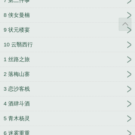
7 第二件事
8 侠女曼楠
9 状元楼宴
10 云翳西行
1 丝路之旅
2 落梅山寨
3 恋沙客栈
4 酒肆斗酒
5 青木杨灵
6 迷雾重重