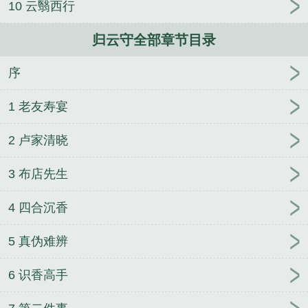
10 云翳西行
人
逢雨
玉壶传
小三上位
杜松茉莉
一行白
鹭
帐中珠
青蛇缠腰
三人行
裴医生
青云红
归云守全部章节目录
颜
难奴
恋爱日
折骨
一屋暗灯
心头血
带枪
出巡
哥哥管教的日子
同居
驯夫
惜樽空
倾卿
序
夺卿
两a相逢
露水芙蓉
老书屋免费阅读
女生小
说网
630阅读网
金丝雀
归云守 作者残夜玖思
归
1 老友寿宴
云守 百度
归云守 免费阅读
归云守剧透
归云守好看
吗
归云守tXt
归云守且
归云守 好看吗
归云守 残夜
2 卢家清晓
玖思
归云守主受还是主攻
归云守百度
烟途殇
时
3 布店先生
空经轮
沉静幽灵
孤城之天际璀璨
长河图
如故
神
菌
天女殿
史莱姆研究者
不朽魔头
第一妇好
仙侠
4 四合沉香
杀
龙啸九幽
女学霸的爱情
再世证道
青石台
中二
病也要玩刀剑
闪妻蜜爱：娇妻很嚣张
全民演武
侦
5 真伪难辨
探网红祁亚男
6 识香高手