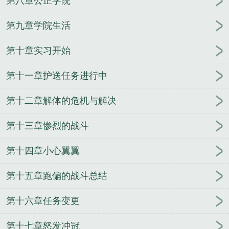
第八章公正学院
洛夫上将
珍珠港事件美国太平洋舰队司令
舰队司令
烈娜塔漫天沙暴
舰队司令是什么级别长官
魔兽世界
第九章学院生活
血帆舰队司令
舰队司令是什么级别
舰队司令烈娜塔
第十章实习开始
炫彩
舰队司令烈娜塔天际幽影
南海舰队司令
历任
南海舰队司令
美国第七舰队司令
二战美国太平洋舰
第十一章护送任务进行中
队司令
舰队司令贝壳约里克在哪里
银河舰队司令
舰队司令宝箱
渤海舰队司令
太平洋舰队司令
舰队
第十二章解体的危机与解决
司令员和海军司令员
日本护卫舰队司令
北洋舰队司
令
俄罗斯太平洋舰队司令
舰队司令烈娜塔价格
东
第十三章惨烈的战斗
海舰队司令
北海舰队司令
美国二战太平洋舰队司
令
公海舰队司令
海军三大舰队司令
现任东海舰队
第十四章小心翼翼
司令
山东舰舰队司令
舰队司令员
舰队司令员与集
第十五章跑偏的战斗总结
团军军长级别谁高
舰队司令宝箱能开出什么
舰队司
令员是什么级别
舰队司令员相当于地方什么级别
日
第十六章任务变更
裔太平洋舰队司令
美国舰队司令
清末舰队司令
舰
队司令霍华德在西班牙和英国
舰队司令烈娜塔
舰队
第十七章怒发冲冠