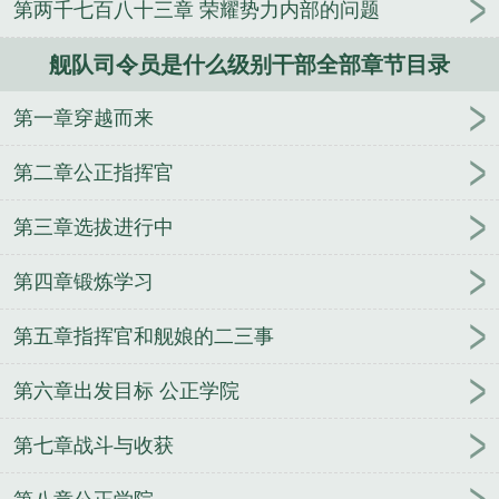
第两千七百八十三章 荣耀势力内部的问题
人
逢雨
玉壶传
小三上位
杜松茉莉
一行白
鹭
帐中珠
青蛇缠腰
三人行
裴医生
青云红
舰队司令员是什么级别干部全部章节目录
颜
难奴
恋爱日
折骨
一屋暗灯
心头血
带枪
出巡
哥哥管教的日子
同居
驯夫
惜樽空
倾卿
第一章穿越而来
夺卿
两a相逢
露水芙蓉
老书屋免费阅读
女生小
说网
630阅读网
金丝雀
现任南海舰队司令
舰队
第二章公正指挥官
司令和基地司令哪个大
美太平洋舰队司令
舰队司令
相当于地方什么干部
现任北海舰队司令
美国大西洋
第三章选拔进行中
舰队司令
日本太平洋舰队司令
黄阳胜南海舰队司
第四章锻炼学习
令
舰队司令军衔
第六舰队司令
舰队司令烈娜塔多
少钱
舰队司令员级别
黑海舰队司令
俄罗斯黑海舰
第五章指挥官和舰娘的二三事
队司令
舰队司令皮肤
舰队司令是什么级别的
第七
舰队司令
北方舰队司令
云顶舰队司令宝箱
海军舰
第六章出发目标 公正学院
队司令
南部战区海军司令员
北洋舰队总司令
东海
舰队司令员
舰队司令级别
美国太平洋舰队司令
舰
第七章战斗与收获
队司令员是什么级别干部
舰队司令是什么级别?
中
国人民解放军东海舰队司令
舰队司令员维克托·索科