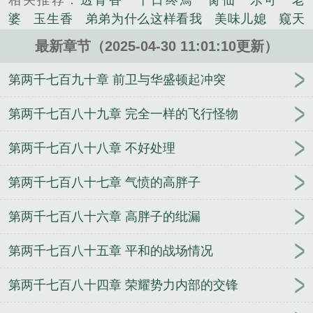
相关推荐：
透骨香
十日终焉
脔仙
乐可
老
的科幻类小说。
婆
玉生香
弟弟为什么这样看我
美味儿媳
窥天
光
囚于永夜
冰川撞骄阳
长日光阴
难渡
谁把
最新章节（2025-04-30 11:01:10更新）
谁当真
娘娘腔
荒野植被
放学等我
干涸地
封
建糟粕
赤鸾
腌臜
乐可
欲言难止
情债难
第两千七百九十章 前卫与华盛顿起冲突
逃
炙野
覆雨翻云
欲女封
野火
撒野
沁
桃
提灯看刺刀
易感
折腰
桃运无双
金麟岂是
第两千七百八十九章 完全一样的飞行怪物
池中物
掌中的美母
破云2吞海
爱情悖论
乱情家
第两千七百八十八章 不好处理
庭
瘤剑仙
偷偷藏不住
商野周颂
针锋对决
原
来我是鲛人
医道风流
蜜汁樱桃
欲壑难填
裸
第两千七百八十七章 气愤的高胖子
纱
春闺记事
催眠眼镜
饥饿学院
北电门房
冬
禧日记
人兽情系列
玩具
明星潜规则之皇
闺蜜
第两千七百八十六章 高胖子的纰漏
老公
肉观音莲
情蛊
蛊真人
妾本惊华
金银花
露
幸臣
混乱家庭派对
想抱你
她的半纱裙
夏
第两千七百八十五章 平和的战场情况
寻无望
夜奔
李兵沈思
沪上烟雨
玉荷
于
青
酸果新痕
我见南山
春情缱
暗里偷香
云
第两千七百八十四章 荣耀势力内部的交锋
汐
错位
苗疆客
林笑小说
顶级掠食者
俗世情