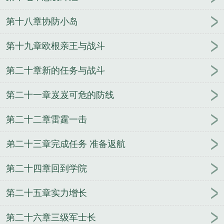
司令什么级别
二战美国舰队司令
珍珠港事件太平洋
舰队司令
锡诺普海战中与纳西莫夫汇合的舰队司令
第十八章协防小岛
日本联合舰队司令
美第七舰队司令
青岛海军北海舰
队司令
壮志凌云2太平洋舰队司令
舰队司令是什么
第十九章欧根亲王与战斗
军衔级别
舰队司令宝箱箱子里有什么
历任北海舰队
第二十章新的任务与战斗
司令
联合舰队司令
舰队司令在航母上吗
日本第三
舰队司令
南海舰队司令员
舰队司令部
航母舰队司
第二十一章岌岌可危的防线
令
舰队司令一般什么军衔
舰队司令炫彩
中途岛美
军舰队司令
舰队司令烈娜塔惑心恶魔
俄罗斯北方舰
第二十二章雷霆一击
队司令
舰队司令阵亡
舰队司令啥级别
万界任意
门
守望仙途
亡灵的远征
大学生的丧尸逃亡
一起
弟二十三章完成任务 准备返航
度过的青春
不要后宫要江湖
圣战神录
不死封魔
让我握住你的手
掌世界
竞月贻香
火影之最强顾
第二十四章回到学院
问
玩转仙脑
妖刀少主
驭兽者的悠闲生活
兰妃传
都市盛仁行
机械怪人
念动寰宇
神武书生
第二十五章实力增长
第二十六章三级军士长