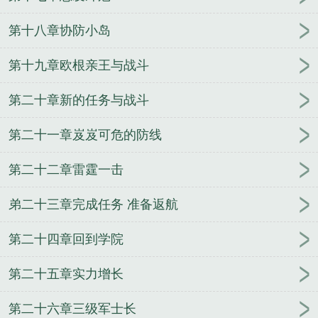
黑海舰队司令
渤海舰队司令
舰队司令员是什么级别
干部
黄阳胜南海舰队司令
舰队司令员与集团军军长
第十八章协防小岛
级别谁高
美国太平洋舰队司令
美第七舰队司令
云
顶舰队司令宝箱
第七舰队司令
俄罗斯北方舰队司
第十九章欧根亲王与战斗
令
二战美国舰队司令
舰队司令贝壳约里克在哪里
第二十章新的任务与战斗
舰队司令烈娜塔漫天沙暴
舰队司令员维克托·索科洛
夫上将
舰队司令员相当于地方什么级别
美国第七舰
第二十一章岌岌可危的防线
队司令
珍珠港事件太平洋舰队司令
银河舰队司令
舰队司令员
南部战区海军司令员
舰队司令烈娜塔
第二十二章雷霆一击
青岛海军北海舰队司令
舰队司令皮肤
一起度过的青
春
让我握住你的手
万界任意门
念动寰宇
守望仙
弟二十三章完成任务 准备返航
途
玩转仙脑
驭兽者的悠闲生活
掌世界
兰妃传
机
械怪人
妖刀少主
神武书生
竞月贻香
不死封魔
圣
第二十四章回到学院
战神录
不要后宫要江湖
大学生的丧尸逃亡
亡灵的
远征
火影之最强顾问
都市盛仁行
第二十五章实力增长
第二十六章三级军士长