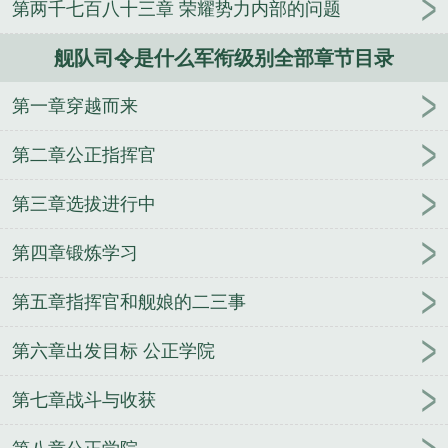
第两千七百八十三章 荣耀势力内部的问题
人
逢雨
玉壶传
小三上位
杜松茉莉
一行白
鹭
帐中珠
青蛇缠腰
三人行
裴医生
青云红
舰队司令是什么军衔级别全部章节目录
颜
难奴
恋爱日
折骨
一屋暗灯
心头血
带枪
出巡
哥哥管教的日子
同居
驯夫
惜樽空
倾卿
第一章穿越而来
夺卿
两a相逢
露水芙蓉
老书屋免费阅读
女生小
说网
630阅读网
金丝雀
清末舰队司令
东海舰队
第二章公正指挥官
司令
舰队司令一般什么军衔
东海舰队司令员
舰队
司令烈娜塔天际幽影
舰队司令烈娜塔惑心恶魔
山东
第三章选拔进行中
舰舰队司令
舰队司令是什么军衔级别
航母舰队司
第四章锻炼学习
令
舰队司令军衔
日本第三舰队司令
舰队司令是什
么级别的
南海舰队司令
舰队司令烈娜塔价格
中途
第五章指挥官和舰娘的二三事
岛美军舰队司令
舰队司令炫彩
舰队司令烈娜塔多少
钱
太平洋舰队司令
第六舰队司令
美国海军太平洋
第六章出发目标 公正学院
舰队司令
海军三大舰队司令
舰队司令在航母上吗
美国舰队司令
二战美国太平洋舰队司令
舰队司令级
第七章战斗与收获
别
历任南海舰队司令
舰队司令部
日本联合舰队司
令
日本太平洋舰队司令
舰队司令烈娜塔炫彩
联合