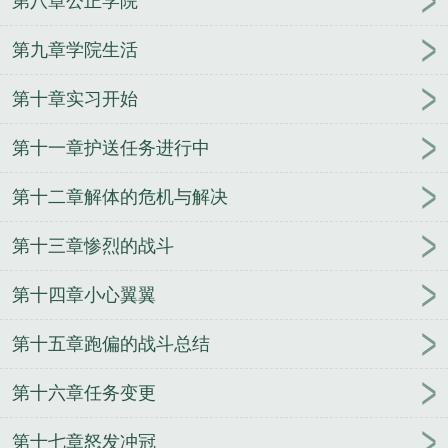
第八章公正学院
舰队司令
珍珠港事件美国太平洋舰队司令
舰队司令
宝箱
现任东海舰队司令
俄罗斯太平洋舰队司令
中
第九章学院生活
国人民解放军东海舰队司令
现任北海舰队司令
舰队
第十章实习开始
司令霍华德在西班牙和英国
日本护卫舰队司令
北洋
舰队总司令
舰队司令员是什么级别
海军舰队司令
第十一章护送任务进行中
北洋舰队司令
日裔太平洋舰队司令
舰队司令是什么
级别长官
北海舰队司令
历任北海舰队司令
舰队司
第十二章解体的危机与解决
令什么级别
美国二战太平洋舰队司令
舰队司令阵
亡
美国大西洋舰队司令
舰队司令啥级别
舰队司令
第十三章惨烈的战斗
是什么级别?
舰队司令员级别
公海舰队司令
北方舰
队司令
南海舰队司令员
魔兽世界血帆舰队司令
舰
第十四章小心翼翼
队司令宝箱能开出什么
舰队司令是什么级别
舰队司
第十五章跑偏的战斗总结
令宝箱箱子里有什么
舰队司令员和海军司令员
舰队
司令相当于地方什么干部
黑海舰队司令
现任南海舰
第十六章任务变更
队司令
美太平洋舰队司令
锡诺普海战中与纳西莫夫
汇合的舰队司令
舰队司令和基地司令哪个大
俄罗斯
第十七章怒发冲冠