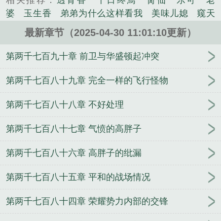
相关推荐：
透骨香
十日终焉
脔仙
乐可
老
科幻类小说。
婆
玉生香
弟弟为什么这样看我
美味儿媳
窥天
光
囚于永夜
冰川撞骄阳
长日光阴
难渡
谁把
最新章节（2025-04-30 11:01:10更新）
谁当真
娘娘腔
荒野植被
放学等我
干涸地
封
建糟粕
赤鸾
腌臜
乐可
欲言难止
情债难
第两千七百九十章 前卫与华盛顿起冲突
逃
炙野
覆雨翻云
欲女封
野火
撒野
沁
桃
提灯看刺刀
易感
折腰
桃运无双
金麟岂是
第两千七百八十九章 完全一样的飞行怪物
池中物
掌中的美母
破云2吞海
爱情悖论
乱情家
第两千七百八十八章 不好处理
庭
瘤剑仙
偷偷藏不住
商野周颂
针锋对决
原
来我是鲛人
医道风流
蜜汁樱桃
欲壑难填
裸
第两千七百八十七章 气愤的高胖子
纱
春闺记事
催眠眼镜
饥饿学院
北电门房
冬
禧日记
人兽情系列
玩具
明星潜规则之皇
闺蜜
第两千七百八十六章 高胖子的纰漏
老公
肉观音莲
情蛊
蛊真人
妾本惊华
金银花
露
幸臣
混乱家庭派对
想抱你
她的半纱裙
夏
第两千七百八十五章 平和的战场情况
寻无望
夜奔
李兵沈思
沪上烟雨
玉荷
于
青
酸果新痕
我见南山
春情缱
暗里偷香
云
第两千七百八十四章 荣耀势力内部的交锋
汐
错位
苗疆客
林笑小说
顶级掠食者
俗世情