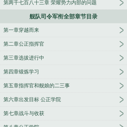
第两千七百八十三章 荣耀势力内部的问题
人
逢雨
玉壶传
小三上位
杜松茉莉
一行白
鹭
帐中珠
青蛇缠腰
三人行
裴医生
青云红
舰队司令军衔全部章节目录
颜
难奴
恋爱日
折骨
一屋暗灯
心头血
带枪
出巡
哥哥管教的日子
同居
驯夫
惜樽空
倾卿
第一章穿越而来
夺卿
两a相逢
露水芙蓉
老书屋免费阅读
女生小
说网
630阅读网
金丝雀
舰队司令员相当于地方什
第二章公正指挥官
么级别
太平洋舰队司令
舰队司令烈娜塔
舰队司令
员
日本联合舰队司令
舰队司令员是什么级别干部
第三章选拔进行中
舰队司令级别
美太平洋舰队司令
舰队司令部
魔兽
第四章锻炼学习
世界血帆舰队司令
北方舰队司令
日本第三舰队司
令
珍珠港事件太平洋舰队司令
珍珠港事件美国太平
第五章指挥官和舰娘的二三事
洋舰队司令
现任东海舰队司令
海军舰队司令
青岛
海军北海舰队司令
舰队司令相当于地方什么干部
舰
第六章出发目标 公正学院
队司令烈娜塔漫天沙暴
航母舰队司令
现任北海舰队
司令
第六舰队司令
舰队司令是什么级别长官
锡诺
第七章战斗与收获
普海战中与纳西莫夫汇合的舰队司令
舰队司令在航
母上吗
舰队司令是什么级别的
舰队司令烈娜塔惑心