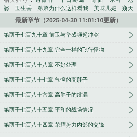
相关推荐：
透骨香
十日终焉
脔仙
乐可
老
说。
婆
玉生香
弟弟为什么这样看我
美味儿媳
窥天
光
囚于永夜
冰川撞骄阳
长日光阴
难渡
谁把
最新章节（2025-04-30 11:01:10更新）
谁当真
娘娘腔
荒野植被
放学等我
干涸地
封
建糟粕
赤鸾
腌臜
乐可
欲言难止
情债难
第两千七百九十章 前卫与华盛顿起冲突
逃
炙野
覆雨翻云
欲女封
野火
撒野
沁
桃
提灯看刺刀
易感
折腰
桃运无双
金麟岂是
第两千七百八十九章 完全一样的飞行怪物
池中物
掌中的美母
破云2吞海
爱情悖论
乱情家
第两千七百八十八章 不好处理
庭
瘤剑仙
偷偷藏不住
商野周颂
针锋对决
原
来我是鲛人
医道风流
蜜汁樱桃
欲壑难填
裸
第两千七百八十七章 气愤的高胖子
纱
春闺记事
催眠眼镜
饥饿学院
北电门房
冬
禧日记
人兽情系列
玩具
明星潜规则之皇
闺蜜
第两千七百八十六章 高胖子的纰漏
老公
肉观音莲
情蛊
蛊真人
妾本惊华
金银花
露
幸臣
混乱家庭派对
想抱你
她的半纱裙
夏
第两千七百八十五章 平和的战场情况
寻无望
夜奔
李兵沈思
沪上烟雨
玉荷
于
青
酸果新痕
我见南山
春情缱
暗里偷香
云
第两千七百八十四章 荣耀势力内部的交锋
汐
错位
苗疆客
林笑小说
顶级掠食者
俗世情