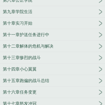
第八章公正学院
恶魔
山东舰舰队司令
舰队司令宝箱箱子里有什么
清末舰队司令
舰队司令宝箱能开出什么
南海舰队司
第九章学院生活
令
历任北海舰队司令
南海舰队司令员
日本护卫舰
第十章实习开始
队司令
银河舰队司令
南部战区海军司令员
俄罗斯
黑海舰队司令
黑海舰队司令
东海舰队司令
云顶舰
第十一章护送任务进行中
队司令宝箱
舰队司令阵亡
美国第七舰队司令
美国
大西洋舰队司令
日裔太平洋舰队司令
舰队司令贝壳
第十二章解体的危机与解决
约里克在哪里
舰队司令宝箱
二战美国舰队司令
俄
罗斯北方舰队司令
舰队司令是什么级别
舰队司令烈
第十三章惨烈的战斗
娜塔价格
舰队司令一般什么军衔
北洋舰队司令
二
战美国太平洋舰队司令
舰队司令员维克托·索科洛夫
第十四章小心翼翼
上将
历任南海舰队司令
日本太平洋舰队司令
美国
第十五章跑偏的战斗总结
二战太平洋舰队司令
北海舰队司令
联合舰队司令
中途岛美军舰队司令
舰队司令霍华德在西班牙和英
第十六章任务变更
国
舰队司令炫彩
美国海军太平洋舰队司令
现任南
海舰队司令
舰队司令是什么军衔级别
舰队司令和基
第十七章怒发冲冠