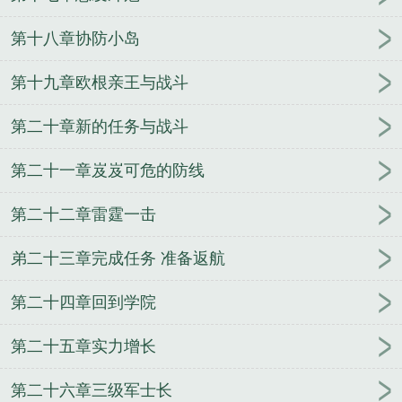
地司令哪个大
东海舰队司令员
舰队司令皮肤
公海
舰队司令
黄阳胜南海舰队司令
舰队司令员级别
舰
第十八章协防小岛
队司令烈娜塔炫彩
舰队司令员与集团军军长级别谁
高
北洋舰队总司令
俄罗斯太平洋舰队司令
壮志凌
第十九章欧根亲王与战斗
云2太平洋舰队司令
舰队司令员是什么级别
舰队司
第二十章新的任务与战斗
令啥级别
渤海舰队司令
舰队司令员和海军司令员
美国太平洋舰队司令
海军三大舰队司令
舰队司令是
第二十一章岌岌可危的防线
什么级别?
中国人民解放军东海舰队司令
美国舰队
司令
舰队司令什么级别
第七舰队司令
舰队司令烈
第二十二章雷霆一击
娜塔多少钱
美第七舰队司令
舰队司令军衔
不死封
魔
大学生的丧尸逃亡
让我握住你的手
万界任意
弟二十三章完成任务 准备返航
门
亡灵的远征
驭兽者的悠闲生活
一起度过的青
春
守望仙途
掌世界
竞月贻香
都市盛仁行
妖刀少
第二十四章回到学院
主
圣战神录
念动寰宇
玩转仙脑
机械怪人
火影之
最强顾问
不要后宫要江湖
兰妃传
神武书生
第二十五章实力增长
第二十六章三级军士长