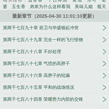
相关推荐：
透骨香
十日终焉
脔仙
乐可
老
说。
婆
玉生香
弟弟为什么这样看我
美味儿媳
窥天
光
囚于永夜
冰川撞骄阳
长日光阴
难渡
谁把
最新章节（2025-04-30 11:01:10更新）
谁当真
娘娘腔
荒野植被
放学等我
干涸地
封
建糟粕
赤鸾
腌臜
乐可
欲言难止
情债难
第两千七百九十章 前卫与华盛顿起冲突
逃
炙野
覆雨翻云
欲女封
野火
撒野
沁
桃
提灯看刺刀
易感
折腰
桃运无双
金麟岂是
第两千七百八十九章 完全一样的飞行怪物
池中物
掌中的美母
破云2吞海
爱情悖论
乱情家
第两千七百八十八章 不好处理
庭
瘤剑仙
偷偷藏不住
商野周颂
针锋对决
原
来我是鲛人
医道风流
蜜汁樱桃
欲壑难填
裸
第两千七百八十七章 气愤的高胖子
纱
春闺记事
催眠眼镜
饥饿学院
北电门房
冬
禧日记
人兽情系列
玩具
明星潜规则之皇
闺蜜
第两千七百八十六章 高胖子的纰漏
老公
肉观音莲
情蛊
蛊真人
妾本惊华
金银花
露
幸臣
混乱家庭派对
想抱你
她的半纱裙
夏
第两千七百八十五章 平和的战场情况
寻无望
夜奔
李兵沈思
沪上烟雨
玉荷
于
青
酸果新痕
我见南山
春情缱
暗里偷香
云
第两千七百八十四章 荣耀势力内部的交锋
汐
错位
苗疆客
林笑小说
顶级掠食者
俗世情