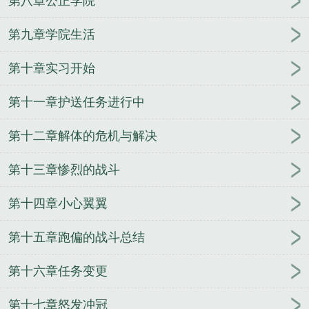
第八章公正学院
太平洋舰队司令
东海舰队司令
银河舰队司令
海军
舰队司令
日本第三舰队司令
南海舰队司令员
舰队
第九章学院生活
司令相当于地方什么干部
青岛海军北海舰队司令
第
第十章实习开始
七舰队司令
渤海舰队司令
二战美国太平洋舰队司
令
清末舰队司令
锡诺普海战中与纳西莫夫汇合的舰
第十一章护送任务进行中
队司令
日本护卫舰队司令
美太平洋舰队司令
联合
舰队司令
舰队司令宝箱箱子里有什么
云顶舰队司令
第十二章解体的危机与解决
宝箱
公海舰队司令
舰队司令在航母上吗
珍珠港事
件美国太平洋舰队司令
现任南海舰队司令
舰队司令
第十三章惨烈的战斗
什么级别
现任东海舰队司令
珍珠港事件太平洋舰队
司令
舰队司令是什么级别的
舰队司令烈娜塔价格
第十四章小心翼翼
中国人民解放军东海舰队司令
舰队司令烈娜塔天际
第十五章跑偏的战斗总结
幽影
舰队司令部
舰队司令烈娜塔漫天沙暴
俄罗斯
北方舰队司令
日本太平洋舰队司令
舰队司令员维克
第十六章任务变更
托·索科洛夫上将
山东舰舰队司令
舰队司令烈娜塔
炫彩
舰队司令贝壳约里克在哪里
舰队司令烈娜塔多
第十七章怒发冲冠