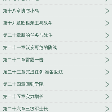
少钱
中途岛美军舰队司令
黄阳胜南海舰队司令
舰
队司令是什么级别长官
北洋舰队司令
舰队司令啥级
第十八章协防小岛
别
舰队司令阵亡
美国大西洋舰队司令
黑海舰队司
令
舰队司令是什么军衔级别
南部战区海军司令员
第十九章欧根亲王与战斗
现任北海舰队司令
日裔太平洋舰队司令
历任南海舰
第二十章新的任务与战斗
队司令
魔兽世界血帆舰队司令
北方舰队司令
北洋
舰队总司令
舰队司令烈娜塔
舰队司令员
美第七舰
第二十一章岌岌可危的防线
队司令
日本联合舰队司令
北海舰队司令
俄罗斯黑
海舰队司令
舰队司令宝箱能开出什么
舰队司令员级
第二十二章雷霆一击
别
二战美国舰队司令
美国太平洋舰队司令
亡灵的
远征
守望仙途
驭兽者的悠闲生活
万界任意门
一
弟二十三章完成任务 准备返航
起度过的青春
念动寰宇
神武书生
大学生的丧尸逃
亡
机械怪人
火影之最强顾问
圣战神录
妖刀少主
第二十四章回到学院
竞月贻香
都市盛仁行
让我握住你的手
兰妃传
掌
世界
不死封魔
不要后宫要江湖
玩转仙脑
第二十五章实力增长
第二十六章三级军士长