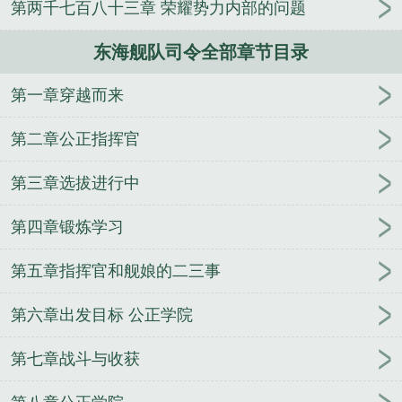
第两千七百八十三章 荣耀势力内部的问题
人
逢雨
玉壶传
小三上位
杜松茉莉
一行白
鹭
帐中珠
青蛇缠腰
三人行
裴医生
青云红
东海舰队司令全部章节目录
颜
难奴
恋爱日
折骨
一屋暗灯
心头血
带枪
出巡
哥哥管教的日子
同居
驯夫
惜樽空
倾卿
第一章穿越而来
夺卿
两a相逢
露水芙蓉
老书屋免费阅读
女生小
说网
630阅读网
金丝雀
舰队司令员相当于地方什
第二章公正指挥官
么级别
海军三大舰队司令
舰队司令员和海军司令
员
舰队司令员与集团军军长级别谁高
舰队司令皮
第三章选拔进行中
肤
舰队司令烈娜塔惑心恶魔
舰队司令一般什么军
第四章锻炼学习
衔
舰队司令和基地司令哪个大
舰队司令军衔
壮志
凌云2太平洋舰队司令
舰队司令是什么级别
舰队司
第五章指挥官和舰娘的二三事
令霍华德在西班牙和英国
东海舰队司令员
舰队司令
宝箱
第六舰队司令
美国舰队司令
航母舰队司令
第六章出发目标 公正学院
舰队司令是什么级别?
美国第七舰队司令
舰队司令
员是什么级别
美国二战太平洋舰队司令
美国海军太
第七章战斗与收获
平洋舰队司令
俄罗斯太平洋舰队司令
历任北海舰队
司令
舰队司令级别
舰队司令炫彩
南海舰队司令