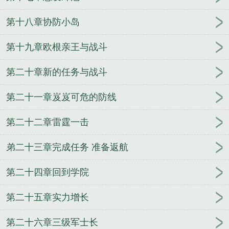
令
壮志凌云2太平洋舰队司令
珍珠港事件太平洋舰
队司令
锡诺普海战中与纳西莫夫汇合的舰队司令
舰
第十八章协防小岛
队司令皮肤
舰队司令烈娜塔天际幽影
舰队司令一般
什么军衔
舰队司令员和海军司令员
日本第三舰队司
第十九章欧根亲王与战斗
令
北洋舰队司令
舰队司令烈娜塔漫天沙暴
日裔太
第二十章新的任务与战斗
平洋舰队司令
云顶舰队司令宝箱
舰队司令员相当于
地方什么级别
东海舰队司令
黑海舰队司令
二战美
第二十一章岌岌可危的防线
国太平洋舰队司令
舰队司令宝箱能开出什么
海军舰
队司令
历任北海舰队司令
历任南海舰队司令
舰队
第二十二章雷霆一击
司令在航母上吗
第六舰队司令
南海舰队司令员
让
我握住你的手
机械怪人
都市盛仁行
不要后宫要江
弟二十三章完成任务 准备返航
湖
圣战神录
亡灵的远征
念动寰宇
万界任意门
妖
刀少主
玩转仙脑
不死封魔
守望仙途
大学生的丧
第二十四章回到学院
尸逃亡
火影之最强顾问
竞月贻香
神武书生
掌世
界
驭兽者的悠闲生活
兰妃传
一起度过的青春
第二十五章实力增长
第二十六章三级军士长