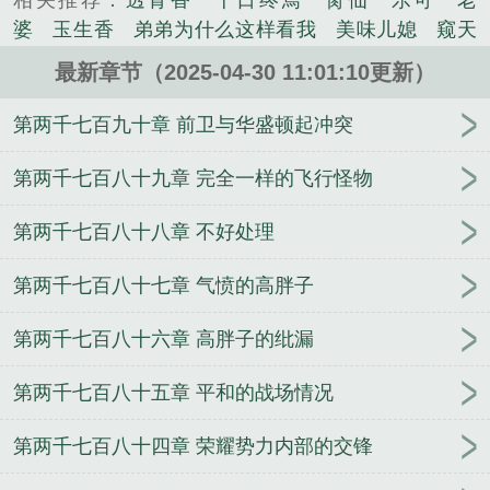
相关推荐：
透骨香
十日终焉
脔仙
乐可
老
说。
婆
玉生香
弟弟为什么这样看我
美味儿媳
窥天
光
囚于永夜
冰川撞骄阳
长日光阴
难渡
谁把
最新章节（2025-04-30 11:01:10更新）
谁当真
娘娘腔
荒野植被
放学等我
干涸地
封
建糟粕
赤鸾
腌臜
乐可
欲言难止
情债难
第两千七百九十章 前卫与华盛顿起冲突
逃
炙野
覆雨翻云
欲女封
野火
撒野
沁
桃
提灯看刺刀
易感
折腰
桃运无双
金麟岂是
第两千七百八十九章 完全一样的飞行怪物
池中物
掌中的美母
破云2吞海
爱情悖论
乱情家
第两千七百八十八章 不好处理
庭
瘤剑仙
偷偷藏不住
商野周颂
针锋对决
原
来我是鲛人
医道风流
蜜汁樱桃
欲壑难填
裸
第两千七百八十七章 气愤的高胖子
纱
春闺记事
催眠眼镜
饥饿学院
北电门房
冬
禧日记
人兽情系列
玩具
明星潜规则之皇
闺蜜
第两千七百八十六章 高胖子的纰漏
老公
肉观音莲
情蛊
蛊真人
妾本惊华
金银花
露
幸臣
混乱家庭派对
想抱你
她的半纱裙
夏
第两千七百八十五章 平和的战场情况
寻无望
夜奔
李兵沈思
沪上烟雨
玉荷
于
青
酸果新痕
我见南山
春情缱
暗里偷香
云
第两千七百八十四章 荣耀势力内部的交锋
汐
错位
苗疆客
林笑小说
顶级掠食者
俗世情