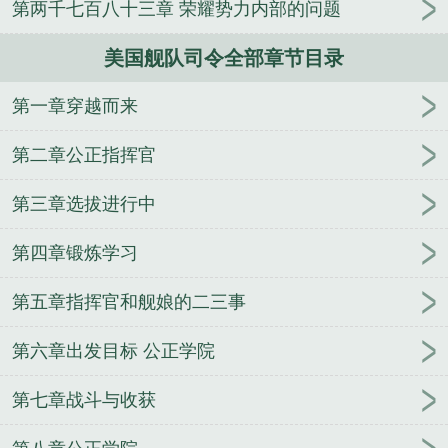
第两千七百八十三章 荣耀势力内部的问题
人
逢雨
玉壶传
小三上位
杜松茉莉
一行白
鹭
帐中珠
青蛇缠腰
三人行
裴医生
青云红
美国舰队司令全部章节目录
颜
难奴
恋爱日
折骨
一屋暗灯
心头血
带枪
出巡
哥哥管教的日子
同居
驯夫
惜樽空
倾卿
第一章穿越而来
夺卿
两a相逢
露水芙蓉
老书屋免费阅读
女生小
说网
630阅读网
金丝雀
美国舰队司令
南部战区
第二章公正指挥官
海军司令员
美国大西洋舰队司令
舰队司令烈娜塔
第七舰队司令
南海舰队司令
舰队司令员是什么级别
第三章选拔进行中
干部
日本太平洋舰队司令
舰队司令是什么级别的
第四章锻炼学习
海军三大舰队司令
美国二战太平洋舰队司令
联合舰
队司令
舰队司令贝壳约里克在哪里
俄罗斯黑海舰队
第五章指挥官和舰娘的二三事
司令
美国第七舰队司令
舰队司令是什么级别长官
北海舰队司令
中途岛美军舰队司令
舰队司令员级
第六章出发目标 公正学院
别
东海舰队司令员
舰队司令霍华德在西班牙和英
国
二战美国舰队司令
舰队司令部
舰队司令员与集
第七章战斗与收获
团军军长级别谁高
现任东海舰队司令
俄罗斯太平洋
舰队司令
日本护卫舰队司令
日本联合舰队司令
银