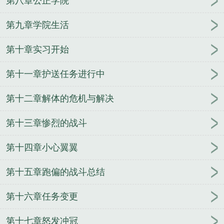
第八章公正学院
河舰队司令
青岛海军北海舰队司令
舰队司令是什么
级别?
舰队司令宝箱
舰队司令炫彩
舰队司令员
清
第九章学院生活
末舰队司令
美国海军太平洋舰队司令
舰队司令员维
第十章实习开始
克托·索科洛夫上将
太平洋舰队司令
舰队司令阵亡
北洋舰队总司令
公海舰队司令
黄阳胜南海舰队司
第十一章护送任务进行中
令
舰队司令什么级别
山东舰舰队司令
舰队司令是
什么级别
舰队司令烈娜塔惑心恶魔
渤海舰队司令
第十二章解体的危机与解决
舰队司令和基地司令哪个大
舰队司令烈娜塔价格
美
国太平洋舰队司令
美第七舰队司令
舰队司令啥级
第十三章惨烈的战斗
别
舰队司令宝箱箱子里有什么
珍珠港事件美国太平
洋舰队司令
魔兽世界血帆舰队司令
舰队司令烈娜塔
第十四章小心翼翼
多少钱
现任北海舰队司令
舰队司令军衔
舰队司令
第十五章跑偏的战斗总结
员是什么级别
现任南海舰队司令
北方舰队司令
舰
队司令级别
舰队司令是什么军衔级别
俄罗斯北方舰
第十六章任务变更
队司令
舰队司令相当于地方什么干部
中国人民解放
军东海舰队司令
舰队司令烈娜塔炫彩
航母舰队司
第十七章怒发冲冠