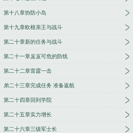
珠港事件太平洋舰队司令
舰队司令烈娜塔
舰队司令
宝箱能开出什么
海军三大舰队司令
舰队司令员
中
第十八章协防小岛
途岛美军舰队司令
壮志凌云2太平洋舰队司令
舰队
司令在航母上吗
太平洋舰队司令
日本第三舰队司
第十九章欧根亲王与战斗
令
舰队司令员与集团军军长级别谁高
舰队司令员级
第二十章新的任务与战斗
别
南海舰队司令员
舰队司令是什么级别的
南海舰
队司令
东海舰队司令员
第六舰队司令
渤海舰队司
第二十一章岌岌可危的防线
令
历任南海舰队司令
舰队司令啥级别
舰队司令炫
彩
舰队司令级别
历任北海舰队司令
舰队司令员和
第二十二章雷霆一击
海军司令员
舰队司令是什么级别
舰队司令部
念动
寰宇
圣战神录
都市盛仁行
竞月贻香
火影之最强
弟二十三章完成任务 准备返航
顾问
机械怪人
万界任意门
玩转仙脑
不死封魔
守
望仙途
掌世界
一起度过的青春
不要后宫要江湖
第二十四章回到学院
兰妃传
神武书生
驭兽者的悠闲生活
让我握住你的
手
妖刀少主
大学生的丧尸逃亡
亡灵的远征
第二十五章实力增长
第二十六章三级军士长