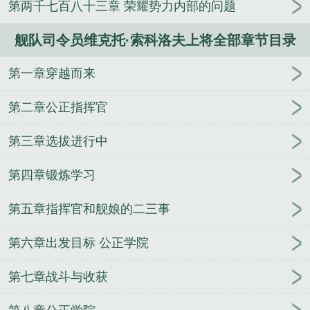
第两千七百八十三章 荣耀势力内部的问题
人
逢雨
玉壶传
小三上位
杜松茉莉
一行白
鹭
帐中珠
青蛇缠腰
三人行
裴医生
青云红
舰队司令员维克托·索科洛夫上将全部章节目录
颜
难奴
恋爱日
折骨
一屋暗灯
心头血
带枪
出巡
哥哥管教的日子
同居
驯夫
惜樽空
倾卿
第一章穿越而来
夺卿
两a相逢
露水芙蓉
老书屋免费阅读
女生小
说网
630阅读网
金丝雀
舰队司令宝箱
日本护卫
第二章公正指挥官
舰队司令
日裔太平洋舰队司令
公海舰队司令
现任
东海舰队司令
舰队司令员是什么级别干部
山东舰舰
第三章选拔进行中
队司令
舰队司令军衔
美国太平洋舰队司令
北海舰
第四章锻炼学习
队司令
日本联合舰队司令
舰队司令烈娜塔天际幽
影
舰队司令烈娜塔多少钱
舰队司令霍华德在西班牙
第五章指挥官和舰娘的二三事
和英国
第七舰队司令
舰队司令烈娜塔惑心恶魔
舰
队司令和基地司令哪个大
航母舰队司令
二战美国太
第六章出发目标 公正学院
平洋舰队司令
北洋舰队总司令
俄罗斯黑海舰队司
令
黑海舰队司令
北方舰队司令
魔兽世界血帆舰队
第七章战斗与收获
司令
联合舰队司令
舰队司令相当于地方什么干部
舰队司令是什么级别长官
舰队司令是什么级别?
二