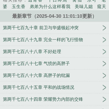
相关推荐：
透骨香
十日终焉
脔仙
乐可
老
创作的科幻类小说。
婆
玉生香
弟弟为什么这样看我
美味儿媳
窥天
光
囚于永夜
冰川撞骄阳
长日光阴
难渡
谁把
最新章节（2025-04-30 11:01:10更新）
谁当真
娘娘腔
荒野植被
放学等我
干涸地
封
建糟粕
赤鸾
腌臜
乐可
欲言难止
情债难
第两千七百九十章 前卫与华盛顿起冲突
逃
炙野
覆雨翻云
欲女封
野火
撒野
沁
桃
提灯看刺刀
易感
折腰
桃运无双
金麟岂是
第两千七百八十九章 完全一样的飞行怪物
池中物
掌中的美母
破云2吞海
爱情悖论
乱情家
第两千七百八十八章 不好处理
庭
瘤剑仙
偷偷藏不住
商野周颂
针锋对决
原
来我是鲛人
医道风流
蜜汁樱桃
欲壑难填
裸
第两千七百八十七章 气愤的高胖子
纱
春闺记事
催眠眼镜
饥饿学院
北电门房
冬
禧日记
人兽情系列
玩具
明星潜规则之皇
闺蜜
第两千七百八十六章 高胖子的纰漏
老公
肉观音莲
情蛊
蛊真人
妾本惊华
金银花
露
幸臣
混乱家庭派对
想抱你
她的半纱裙
夏
第两千七百八十五章 平和的战场情况
寻无望
夜奔
李兵沈思
沪上烟雨
玉荷
于
青
酸果新痕
我见南山
春情缱
暗里偷香
云
第两千七百八十四章 荣耀势力内部的交锋
汐
错位
苗疆客
林笑小说
顶级掠食者
俗世情