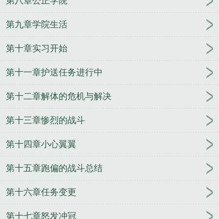
第八章公正学院
战美国舰队司令
舰队司令什么级别
清末舰队司令
美国海军太平洋舰队司令
北洋舰队司令
舰队司令宝
第九章学院生活
箱箱子里有什么
舰队司令员维克托·索科洛夫上将
第十章实习开始
俄罗斯北方舰队司令
中国人民解放军东海舰队司令
现任南海舰队司令
舰队司令烈娜塔漫天沙暴
黄阳胜
第十一章护送任务进行中
南海舰队司令
俄罗斯太平洋舰队司令
南部战区海军
司令员
东海舰队司令
银河舰队司令
舰队司令员相
第十二章解体的危机与解决
当于地方什么级别
美国第七舰队司令
珍珠港事件美
国太平洋舰队司令
美国二战太平洋舰队司令
舰队司
第十三章惨烈的战斗
令是什么军衔级别
舰队司令贝壳约里克在哪里
美太
平洋舰队司令
舰队司令阵亡
锡诺普海战中与纳西莫
第十四章小心翼翼
夫汇合的舰队司令
舰队司令员是什么级别
美第七舰
第十五章跑偏的战斗总结
队司令
舰队司令烈娜塔价格
舰队司令一般什么军
衔
美国舰队司令
日本太平洋舰队司令
舰队司令烈
第十六章任务变更
娜塔炫彩
海军舰队司令
云顶舰队司令宝箱
美国大
西洋舰队司令
舰队司令皮肤
现任北海舰队司令
珍
第十七章怒发冲冠