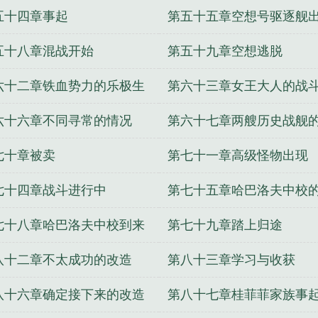
五十四章事起
第五十五章空想号驱逐舰
五十八章混战开始
第五十九章空想逃脱
六十二章铁血势力的乐极生
第六十三章女王大人的战
结
六十六章不同寻常的情况
第六十七章两艘历史战舰
衅行为
七十章被卖
第七十一章高级怪物出现
七十四章战斗进行中
第七十五章哈巴洛夫中校
恼
七十八章哈巴洛夫中校到来
第七十九章踏上归途
八十二章不太成功的改造
第八十三章学习与收获
八十六章确定接下来的改造
第八十七章桂菲菲家族事