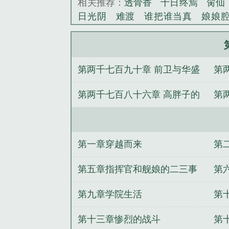
相关推荐：
透骨香
十日终焉
脔仙
日光阴
难渡
谁把谁当真
娘娘
野
覆雨翻云
欲女封
野火
撒野
情悖论
乱情家庭
瘤剑仙
偷偷藏
事
催眠眼镜
饥饿学院
北电门房
第两千七百九十章 前卫与华盛
第
惊华
金银花露
幸臣
混乱家庭派
见南山
春情缱
暗里偷香
云汐
顿起冲突
的
第两千七百八十六章 高胖子的
第
白鹭
帐中珠
青蛇缠腰
三人行
居
驯夫
惜樽空
倾卿夺卿
两a
纰漏
场
司令
现任北海舰队司令
渤海舰队司
方舰队司令
青岛海军北海舰队司令
第一章穿越而来
第
平洋舰队司令
舰队司令员级别
舰队
七舰队司令
海军舰队司令
舰队司
第五章指挥官和舰娘的二三事
第
美太平洋舰队司令
舰队司令烈娜塔
第九章学院生活
第
司令什么级别
二战美国太平洋舰队
云2太平洋舰队司令
舰队司令宝箱
第十三章惨烈的战斗
第
合舰队司令
舰队司令烈娜塔惑心恶