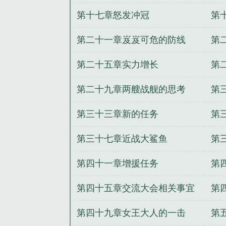
司令员
中途岛美军舰队司令
太平洋
第十七章怒发冲冠
第
宝箱
现任东海舰队司令
历任北海舰
斯黑海舰队司令
北海舰队司令
二
第二十一章岌岌可危的防线
第
合的舰队司令
舰队司令贝壳约里克
令是什么级别
舰队司令阵亡
舰队司
第二十五章实力增长
第
一般什么军衔
舰队司令宝箱
舰队
第二十九章两艘战舰的思考
第
舰队司令
舰队司令是什么级别的
日
寰宇
火影之最强顾问
掌世界
都市
第三十三章新的任务
第
守望仙途
圣战神录
妖刀少主
机械
第三十七章近战大鲨鱼
第
第四十一章增援任务
第
第四十五章交流大会相关事宜
第
第四十九章女王大人的一击
第