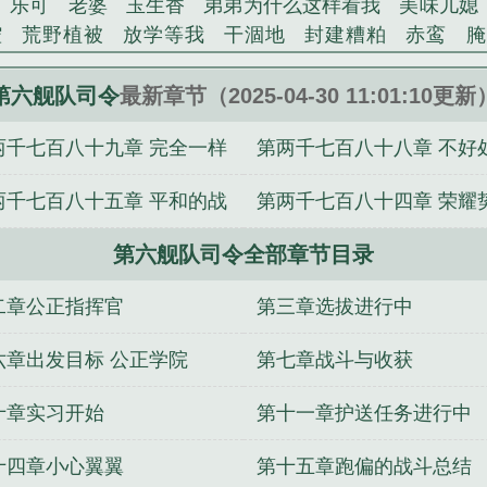
乐可
老婆
玉生香
弟弟为什么这样看我
美味儿媳
腔
荒野植被
放学等我
干涸地
封建糟粕
赤鸾
腌
沁桃
提灯看刺刀
易感
折腰
桃运无双
金麟岂是
不住
商野周颂
针锋对决
原来我是鲛人
医道风流
第六舰队司令
最新章节（2025-04-30 11:01:10更新
冬禧日记
人兽情系列
玩具
明星潜规则之皇
闺蜜
两千七百八十九章 完全一样
第两千七百八十八章 不好
对
想抱你
她的半纱裙
夏寻无望
夜奔
李兵沈思
错位
苗疆客
林笑小说
顶级掠食者
俗世情人
逢雨
飞行怪物
两千七百八十五章 平和的战
第两千七百八十四章 荣耀
裴医生
青云红颜
难奴
恋爱日
折骨
一屋暗灯
心
相逢
露水芙蓉
老书屋免费阅读
女生小说网
630阅读
情况
第六舰队司令全部章节目录
内部的交锋
令
南海舰队司令员
黄阳胜南海舰队司令
北洋舰队司
东海舰队司令
舰队司令相当于地方什么干部
北洋舰队
二章公正指挥官
第三章选拔进行中
司令员维克托·索科洛夫上将
美国第七舰队司令
舰队司
令霍华德在西班牙和英国
日本护卫舰队司令
现任南海舰
六章出发目标 公正学院
第七章战斗与收获
天际幽影
美第七舰队司令
联合舰队司令
舰队司令宝箱
十章实习开始
第十一章护送任务进行中
司令
航母舰队司令
银河舰队司令
历任南海舰队司令
箱子里有什么
舰队司令员是什么级别
清末舰队司令
珍
十四章小心翼翼
第十五章跑偏的战斗总结
魔
舰队司令员和海军司令员
舰队司令员相当于地方什么