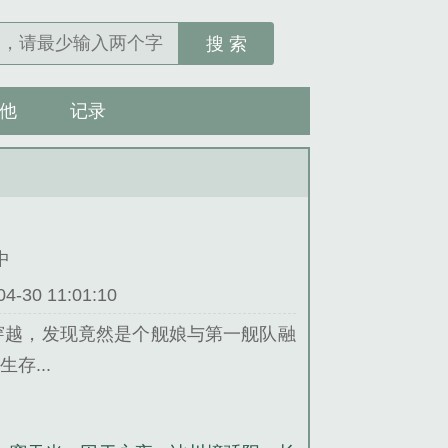
搜 索
他
记录
中
30 11:01:10
穿越，发现竟然是个舰娘与第一舰队融
存...