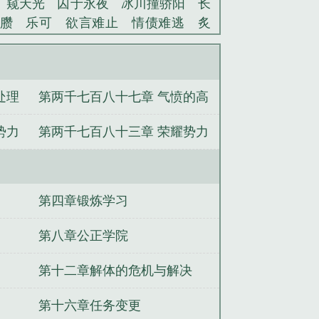
窥天光
囚于永夜
冰川撞骄阳
长
臜
乐可
欲言难止
情债难逃
炙
池中物
掌中的美母
破云2吞海
爱
蜜汁樱桃
欲壑难填
裸纱
春闺记
）
老公
肉观音莲
情蛊
蛊真人
妾本
处理
第两千七百八十七章 气愤的高
沪上烟雨
玉荷
于青
酸果新痕
我
玉壶传
小三上位
杜松茉莉
一行
胖子
势力
第两千七百八十三章 荣耀势力
头血
带枪出巡
哥哥管教的日子
同
网
金丝雀
美国舰队司令
公海舰队
内部的问题
令
美国二战太平洋舰队司令
俄罗斯北
总司令
舰队司令军衔
珍珠港事件太
第四章锻炼学习
令炫彩
舰队司令是什么级别长官
第
队司令
舰队司令员是什么级别干部
第八章公正学院
能开出什么
海军三大舰队司令
舰队
第十二章解体的危机与解决
中国人民解放军东海舰队司令
壮志凌
珠港事件美国太平洋舰队司令
日本联
第十六章任务变更
级别
舰队司令烈娜塔
南部战区海军