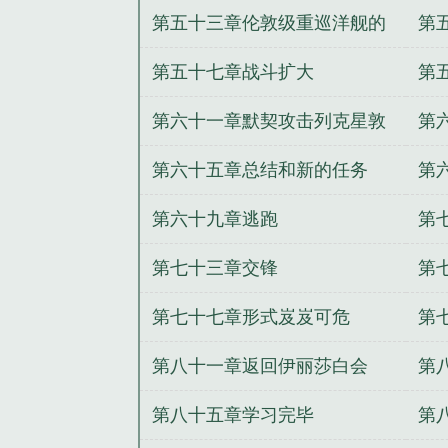
第五十三章伦敦级重巡洋舰的
第
合体能力
第五十七章战斗扩大
第
第六十一章默契攻击列克星敦
第
悲
第六十五章总结和新的任务
第
第六十九章逃跑
第
第七十三章交锋
第
第七十七章形式岌岌可危
第
第八十一章返回伊丽莎白会
第
第八十五章学习完毕
第