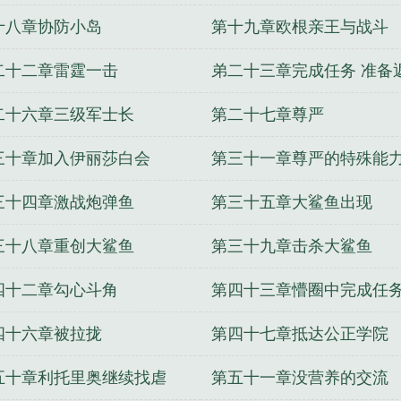
舰队司令
魔兽世界血帆舰队司令
美国大西洋舰队司令
十八章协防小岛
第十九章欧根亲王与战斗
队司令
舰队司令是什么军衔级别
黑海舰队司令
俄罗
战美国舰队司令
舰队司令在航母上吗
舰队司令部
南海
二十二章雷霆一击
弟二十三章完成任务 准备
在哪里
舰队司令员与集团军军长级别谁高
舰队司令烈娜
令烈娜塔漫天沙暴
舰队司令员
舰队司令烈娜塔炫彩
二十六章三级军士长
第二十七章尊严
司令和基地司令哪个大
东海舰队司令员
日本第三舰队司
三十章加入伊丽莎白会
第三十一章尊严的特殊能
裔太平洋舰队司令
美国太平洋舰队司令
舰队司令烈娜
盛仁行
不死封魔
不要后宫要江湖
一起度过的青春
驭
三十四章激战炮弹鱼
第三十五章大鲨鱼出现
怪人
万界任意门
亡灵的远征
让我握住你的手
大学生
三十八章重创大鲨鱼
第三十九章击杀大鲨鱼
四十二章勾心斗角
第四十三章懵圈中完成任
四十六章被拉拢
第四十七章抵达公正学院
五十章利托里奥继续找虐
第五十一章没营养的交流