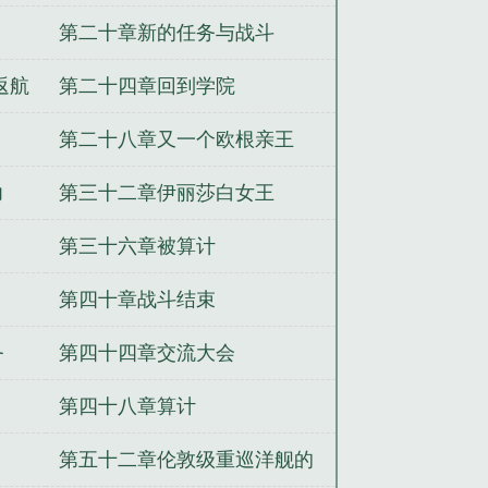
舰队司令是什么级别?
云顶舰队司令
第二十章新的任务与战斗
斯太平洋舰队司令
第六舰队司令
俄罗
舰队司令
锡诺普海战中与纳西莫夫汇
返航
第二十四章回到学院
塔价格
日本太平洋舰队司令
舰队司
舰队司令皮肤
舰队司令级别
舰队司令
第二十八章又一个欧根亲王
令
美国海军太平洋舰队司令
山东舰
力
第三十二章伊丽莎白女王
塔多少钱
北方舰队司令
兰妃传
念动
兽者的悠闲生活
玩转仙脑
神武书生
第三十六章被算计
的丧尸逃亡
竞月贻香
第四十章战斗结束
务
第四十四章交流大会
第四十八章算计
第五十二章伦敦级重巡洋舰的