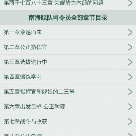
第两千七百八十三章 荣耀势力内部的问题
人
逢雨
玉壶传
小三上位
杜松茉莉
一行白
鹭
帐中珠
青蛇缠腰
三人行
裴医生
青云红
南海舰队司令员全部章节目录
颜
难奴
恋爱日
折骨
一屋暗灯
心头血
带枪
出巡
哥哥管教的日子
同居
驯夫
惜樽空
倾卿
第一章穿越而来
夺卿
两a相逢
露水芙蓉
老书屋免费阅读
女生小
说网
630阅读网
金丝雀
黄阳胜南海舰队司令
日
第二章公正指挥官
本联合舰队司令
舰队司令霍华德在西班牙和英国
现
任东海舰队司令
美国二战太平洋舰队司令
舰队司令
第三章选拔进行中
烈娜塔天际幽影
北洋舰队司令
日本护卫舰队司令
第四章锻炼学习
舰队司令烈娜塔
美第七舰队司令
舰队司令烈娜塔漫
天沙暴
第六舰队司令
美国第七舰队司令
舰队司令
第五章指挥官和舰娘的二三事
烈娜塔炫彩
南海舰队司令员
舰队司令是什么级别?
历任南海舰队司令
俄罗斯黑海舰队司令
舰队司令是
第六章出发目标 公正学院
什么级别的
锡诺普海战中与纳西莫夫汇合的舰队司
令
公海舰队司令
航母舰队司令
舰队司令一般什么
第七章战斗与收获
军衔
舰队司令相当于地方什么干部
舰队司令宝箱
舰队司令皮肤
现任北海舰队司令
舰队司令是什么军