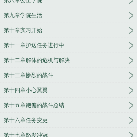
第八章公正学院
衔级别
俄罗斯太平洋舰队司令
二战美国太平洋舰队
司令
青岛海军北海舰队司令
壮志凌云2太平洋舰队
第九章学院生活
司令
日本太平洋舰队司令
现任南海舰队司令
俄罗
第十章实习开始
斯北方舰队司令
北洋舰队总司令
舰队司令部
舰队
司令和基地司令哪个大
东海舰队司令
东海舰队司令
第十一章护送任务进行中
员
舰队司令员级别
二战美国舰队司令
舰队司令阵
亡
清末舰队司令
美太平洋舰队司令
舰队司令烈娜
第十二章解体的危机与解决
塔惑心恶魔
日裔太平洋舰队司令
舰队司令是什么级
别长官
舰队司令员维克托·索科洛夫上将
日本第三
第十三章惨烈的战斗
舰队司令
中国人民解放军东海舰队司令
美国海军太
平洋舰队司令
舰队司令烈娜塔价格
海军三大舰队司
第十四章小心翼翼
令
云顶舰队司令宝箱
中途岛美军舰队司令
舰队司
第十五章跑偏的战斗总结
令烈娜塔多少钱
舰队司令宝箱箱子里有什么
南海舰
队司令
舰队司令员
舰队司令员和海军司令员
舰队
第十六章任务变更
司令什么级别
舰队司令贝壳约里克在哪里
舰队司令
军衔
珍珠港事件太平洋舰队司令
美国太平洋舰队司
第十七章怒发冲冠