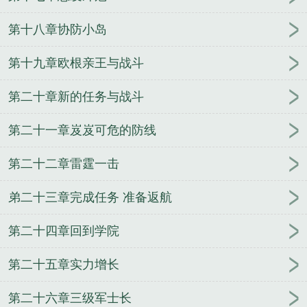
令
珍珠港事件美国太平洋舰队司令
渤海舰队司令
北海舰队司令
舰队司令是什么级别
银河舰队司令
第十八章协防小岛
美国舰队司令
舰队司令员是什么级别
山东舰舰队司
令
北方舰队司令
太平洋舰队司令
舰队司令炫彩
第十九章欧根亲王与战斗
美国大西洋舰队司令
舰队司令员与集团军军长级别
第二十章新的任务与战斗
谁高
黑海舰队司令
海军舰队司令
舰队司令级别
第七舰队司令
历任北海舰队司令
舰队司令员相当于
第二十一章岌岌可危的防线
地方什么级别
舰队司令在航母上吗
联合舰队司令
舰队司令啥级别
舰队司令宝箱能开出什么
魔兽世界
第二十二章雷霆一击
血帆舰队司令
舰队司令员是什么级别干部
守望仙
途
圣战神录
大学生的丧尸逃亡
不死封魔
不要后
弟二十三章完成任务 准备返航
宫要江湖
火影之最强顾问
神武书生
驭兽者的悠闲
生活
亡灵的远征
兰妃传
万界任意门
掌世界
一起
第二十四章回到学院
度过的青春
妖刀少主
竞月贻香
都市盛仁行
念动
寰宇
机械怪人
玩转仙脑
让我握住你的手
第二十五章实力增长
第二十六章三级军士长