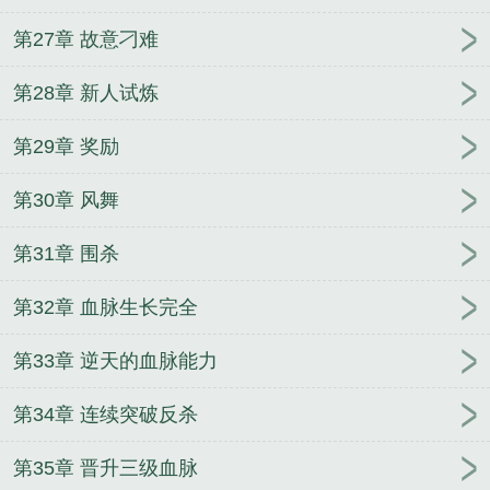
系统
重生之极品鬼王
神医兽妃：妖王，宠上天！
第27章 故意刁难
都市之我的神级宠物系统
绝世风华：邪医七小姐
名
侦探之不科学警察
悬挂的尸体
天下为聘：嫡女归
第28章 新人试炼
来
圣古天尊
重生国民男神：爵爷，求宠爱！
龙帝
天尊
长城归来
妃常傲娇：废柴三小姐
军少蜜宠
第29章 奖励
令：娇妻，休想逃！
我的辣鸡系统
史上最牛帝皇系
统
天价婚宠：娇妻，束手就擒
重生最强妖兽
第30章 风舞
第31章 围杀
第32章 血脉生长完全
第33章 逆天的血脉能力
第34章 连续突破反杀
第35章 晋升三级血脉