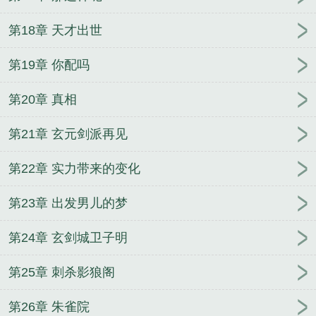
龙皇穆兰和主角在一起没
万道龙皇传奇手游官网
万
道龙皇续集叫什么
万道龙皇短剧免费观看
万道龙皇
第18章 天才出世
八一中文网
万道龙皇77读书
万道龙皇TXT
万道龙
皇境界等级详细划分
万道龙皇免费完整版
万道龙皇
第19章 你配吗
免费阅读无弹窗
万道龙皇第三部全集免费观看
万道
第20章 真相
龙皇最新章节免费阅读
万道龙皇牧童听竹免费阅读
万道龙皇漫画免费下拉式六漫画
万道龙皇第二季
万
第21章 玄元剑派再见
道龙皇听书完整
万道龙皇免费完整版继续阅读
万道
龙皇免费全文阅读
万道龙皇 短剧
万道龙皇笔趣阁
第22章 实力带来的变化
无弹窗
万道龙皇贴吧
万道龙皇人物介绍
万道龙皇
最新章节
万道龙皇漫画 万道龙皇漫画免费
万道龙
第23章 出发男儿的梦
皇免费完整版在线阅读
万道龙皇传奇手游
万道龙皇
免费读
万道龙皇在线阅读
万道龙皇大结局
万道龙
第24章 玄剑城卫子明
皇短剧免费观看完整版
万道龙皇免费观看完整版电
视剧
万道龙皇第三部免费观看
万道龙皇免费阅读全
第25章 刺杀影狼阁
文无广告
万道龙皇漫画免费完整
万道龙皇什么时候
第26章 朱雀院
完结
邪气前夫，一吻到底
最强暗夜猎手
穿越异兽