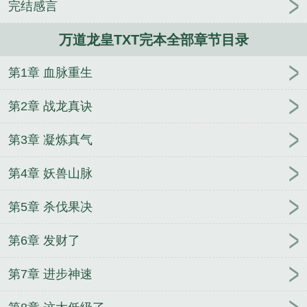
完结感言
人
逢雨
玉壶传
小三上位
杜松茉莉
一行白
鹭
帐中珠
青蛇缠腰
三人行
裴医生
青云红
万道龙皇TXT完本全部章节目录
颜
难奴
恋爱日
折骨
一屋暗灯
心头血
带枪
出巡
哥哥管教的日子
同居
驯夫
惜樽空
倾卿
第1章 血脉重生
夺卿
两a相逢
露水芙蓉
老书屋免费阅读
女生小
说网
630阅读网
金丝雀
万道龙皇百科
万道龙皇
第2章 战龙真诀
电视剧免费观看
万道龙皇境界划分
万道龙皇陆鸣全
文免费阅读
万道龙皇第二部全集免费观看
万道龙皇
第3章 凝炼真气
谢念卿
万道龙皇女主角有几个
万道龙皇电视剧
万
第4章 妖兽山脉
道龙皇5856
万道龙皇无弹窗
万道龙皇漫画免费观
看
万道龙皇6000章
万道龙皇等级划分
万道龙皇秦
第5章 杀伐果决
风
万道龙皇正版
万道龙皇在哪个软件看
万道龙皇
免费阅读正版
万道龙皇5901章
万道龙皇TXT完本
第6章 发财了
万道龙皇最新章节无弹窗
万道龙皇等级境界划分
万
道龙皇百度百科
万道龙皇txt
万道龙皇笔趣阁免费
第7章 进步神速
万道龙皇在线全文免费阅读
万道龙皇笔趣阁
万道龙
皇女主
万道龙皇境界
万道龙皇陆鸣短剧免费观看全