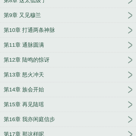
第8章 这太低级了
集
万道龙皇txt免费
万道龙皇短剧在线观看
万道龙
皇TXT免费
万道龙皇全文在线阅读
万道龙皇多少
第9章 又见穆兰
字
万道龙皇2
万道龙皇大结局完整版
万道龙皇笔趣
第10章 打通两条神脉
阁完整版
万道龙皇女主角
万道龙皇主角几个老婆
万道龙皇短视频全集
万道龙皇演员表
万道龙皇
第11章 通脉圆满
12406章
万道龙皇完整版
万道龙皇短剧免费观看全
集
万道龙皇怎么不更新了
万道龙皇起点中文网
万
第12章 陆鸣的惊讶
道龙皇视频全集
万道龙皇全文免费无弹窗阅读
万道
龙皇怎么看不了了
万道龙皇漫画
万道龙皇好看吗
第13章 怒火冲天
万道龙皇无弹窗广告
万道龙皇完整版免费阅读全文
万道龙皇短剧全集在线观看
万道龙皇陆鸣全文免费
第14章 族会开始
阅读正版
万道龙皇最新在线阅读
万道龙皇全文免费
第15章 再见陆瑶
阅读
万道龙皇最新章节列表
万道龙皇选书网
万道
龙皇笔趣阁免费阅读
万道龙皇章节目录
万道龙皇第
第16章 我亦闲庭信步
二部
万道龙皇有声
万道龙皇正版完整版免费阅读
万道龙皇txt精校版
万道龙皇第二部叫什么名字
万道
第17章 那这样呢