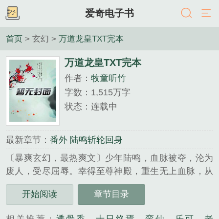
爱奇电子书
首页
> 玄幻 >
万道龙皇TXT完本
万道龙皇TXT完本
作者：
牧童听竹
字数：1,515万字
状态：连载中
最新章节：
番外 陆鸣斩轮回身
〔暴爽玄幻，最热爽文〕少年陆鸣，血脉被夺，沦为
废人，受尽屈辱。幸得至尊神殿，重生无上血脉，从
此脚踏天才，一路逆袭，踏上热血辉煌之路。噬无尽
开始阅读
章节目录
生灵，融诸天血脉，跨千山万水，闯九天十地，败尽
天下英豪，修战龙真诀，成就万道龙皇。精品群号：