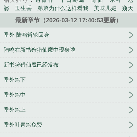
相关推荐：
透骨香
十日终焉
脔仙
乐可
老
570274770（需要验证粉丝值）Vip群598630364（付
婆
玉生香
弟弟为什么这样看我
美味儿媳
窥天
费群）普通交流群：1......
光
囚于永夜
冰川撞骄阳
长日光阴
难渡
谁把
《万道龙皇TXT完本》是牧童听竹精心创作的玄幻类
最新章节（2026-03-12 17:40:53更新）
谁当真
娘娘腔
荒野植被
放学等我
干涸地
封
小说。
建糟粕
赤鸾
腌臜
乐可
欲言难止
情债难
番外 陆鸣斩轮回身
逃
炙野
覆雨翻云
欲女封
野火
撒野
沁
桃
提灯看刺刀
易感
折腰
桃运无双
金麟岂是
陆鸣在新书狩猎仙魔中现身啦
池中物
掌中的美母
破云2吞海
爱情悖论
乱情家
新书狩猎仙魔已经发布
庭
瘤剑仙
偷偷藏不住
商野周颂
针锋对决
原
来我是鲛人
医道风流
蜜汁樱桃
欲壑难填
裸
番外篇下
纱
春闺记事
催眠眼镜
饥饿学院
北电门房
冬
禧日记
人兽情系列
玩具
明星潜规则之皇
闺蜜
番外篇中
老公
肉观音莲
情蛊
蛊真人
妾本惊华
金银花
露
幸臣
混乱家庭派对
想抱你
她的半纱裙
夏
番外篇上
寻无望
夜奔
李兵沈思
沪上烟雨
玉荷
于
青
酸果新痕
我见南山
春情缱
暗里偷香
云
番外叶青篇免费
汐
错位
苗疆客
林笑小说
顶级掠食者
俗世情