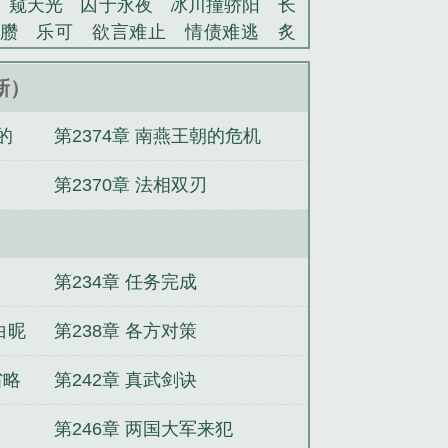
窥天光
囚于永夜
冰川撞骄阳
长
臜
乐可
欲言难止
情债难逃
炙
池中物
掌中的美母
破云2吞海
爱
蜜汁樱桃
欲壑难填
裸纱
春闺记
更新）
老公
肉观音莲
情蛊
蛊真人
妾本
的
第2374章 南燕王朝的危机
沪上烟雨
玉荷
于青
酸果新痕
我
玉壶传
小三上位
杜松茉莉
一行
第2370章 法相双刃
头血
带枪出巡
哥哥管教的日子
同
网
金丝雀
史上最牛帝皇系统卢峰笔
上最牛帝皇系统心在飞扬
史上最牛帝
读
史上最牛帝皇系统txt完本
史上最
第234章 任务完成
统全集
史上最牛帝皇系统TXT
史上最
免费阅读全文
史上最牛帝皇系统百度
白昵
第238章 各方对策
最牛帝皇系统异雷榜介绍
史上最牛帝
省略
第242章 真武剑诀
最牛帝皇系统怎么不更新了
史上最牛
系统
活在无尽世界
一战成婚：军少，
第246章 两国大军来犯
花兵王
最强龙皇系统
玩转次元位面