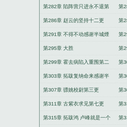
第四更
第282章 陷阵营只进永不退第
第
八更
第286章 赵云的坚持十二更
第
第291章 不得不动感谢半城煙
第2
雲兄弟的万赏飘红
第295章 大胜
第
第299章 霍去病陷入重围第二
第
更
三
第303章 拓跋复纳命来感谢半
第3
城煙雲兄弟万赏飘红
第307章 骠姚校尉第三更
第
第311章 古紫衣求见第七更
第
一
第315章 拓跋鸿 卢峰就是一个
第