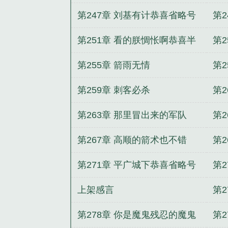
末世尸帝
人造人崛起
乡村小神棍
第247章 刘基有计恭喜省略号
第2
兄成为本书第一位宗师
第251章 看的朕惆怅啊恭喜半
第2
城煙雲兄弟为本书添一位堂主
第255章 箭雨无情
第
第259章 刺客必杀
第
女
第263章 那里冒出来的军队
第
兄
第267章 高顺的箭术也不错
第2
第271章 平广城下恭喜省略号
第2
成为本书第一位盟主
上架感言
第
第278章 你是魔鬼残忍的魔鬼
第