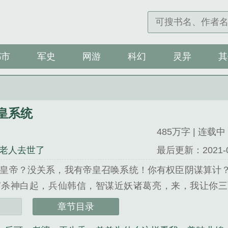
都市
军史
网游
科幻
灵异
其
皇系统
485万字 | 连载中
老人去世了
最后更新：2021-04-
皇帝？没关系，我有帝皇召唤系统！你有权臣阴谋算计
有杀神白起，兵仙韩信，智谋近妖诸葛亮，来，我让你三
的，我能打一百个！身具帝皇系统，那我就是这世界最
章节目录
滨莫为王臣！书友群：418488639有兴趣的兄弟可以加下