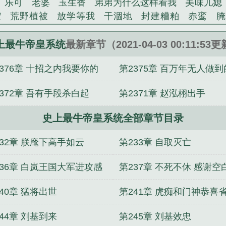
乐可
老婆
玉生香
弟弟为什么这样看我
美味儿媳
系统》是心在飞扬精心创作的玄幻类小说。
腔
荒野植被
放学等我
干涸地
封建糟粕
赤鸾
腌
沁桃
提灯看刺刀
易感
折腰
桃运无双
金麟岂是
不住
商野周颂
针锋对决
原来我是鲛人
医道风流
上最牛帝皇系统
最新章节（2021-04-03 00:11:53
冬禧日记
人兽情系列
玩具
明星潜规则之皇
闺蜜
2376章 十招之内我要你的
第2375章 百万年无人做到
对
想抱你
她的半纱裙
夏寻无望
夜奔
李兵沈思
错位
苗疆客
林笑小说
顶级掠食者
俗世情人
逢雨
事
372章 吾有手段杀白起
第2371章 赵泓栩出手
裴医生
青云红颜
难奴
恋爱日
折骨
一屋暗灯
心
相逢
露水芙蓉
老书屋免费阅读
女生小说网
630阅读
史上最牛帝皇系统全部章节目录
史上最牛帝皇系统最新章节
史上最牛帝皇免费阅读
史
境界划分
大周王朝签到系统
史上最牛帝皇系统无弹窗阅
232章 朕麾下高手如云
第233章 自取灭亡
帝王召唤系统
史上最牛帝皇系统无峰
史上最牛帝皇系
统女主几个
史上最牛帝皇系统异雷榜
史上最牛帝皇系统
236章 白岚王国大军进攻感
第237章 不死不休 感谢空
上最牛帝皇系统为什么不更新了
开局签到人皇道统
史上
半城煙雲兄弟的飘红
称兄弟的飘红
40章 猛将出世
第241章 虎痴和门神恭喜
史上最牛帝皇系统笔趣阁
史上最牛帝皇系统完整版
史上
祖
英雄具化之王者崛起
穿越异兽系统
最强狂暴续命
号成为本书第一位掌门
44章 刘基到来
第245章 刘基效忠
宝娇妻
邪气前夫，一吻到底
危险老婆，别玩火
校园护