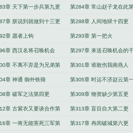
283章 天下第一步兵第九更
第284章 常山赵子龙在此
更
287章 朕说到就做到十三更
第288章 人间地狱十四更
92章 愿者上钩
第293章 第一把火
296章 西汉名将召唤机会
第297章 来送召唤机会的
不要
300章 不离不弃是为兄弟第
第301章 谁敢伤我南燕人
更
04章 神通 御外铁骑
第305章 时运不济赵云第
308章 破军之法第四更
第309章 物资缺少第五更
312章 古紫衣又要谈合作第
第313章 盲目自大第二更
更
316章 一将无能害死三军第
第317章 冉闵破城第六更