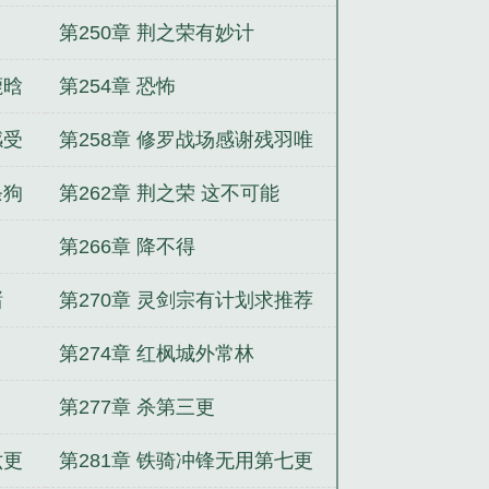
祖师爷
第250章 荆之荣有妙计
鹿晗
第254章 恐怖
法
感受
第258章 修罗战场感谢残羽唯
主
有明天两位兄弟的飘红
条狗
第262章 荆之荣 这不可能
第266章 降不得
褚
第270章 灵剑宗有计划求推荐
票
第274章 红枫城外常林
第277章 杀第三更
六更
第281章 铁骑冲锋无用第七更