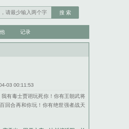
搜 索
他
记录
03 00:11:53
？我有毒士贾诩玩死你！你有王朝武将
百回合再和你玩！你有绝世强者战天
强帝皇！我要让所有人知道，普天之下
！...