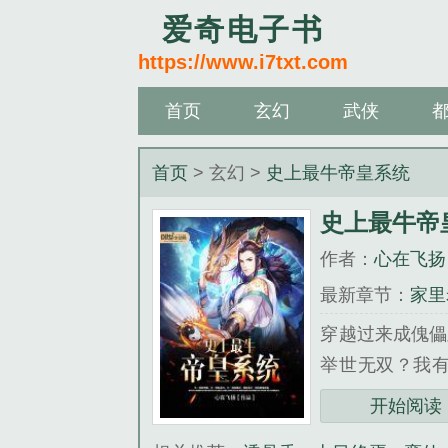
爱奇电子书
https://www.i7txt.com
首页
玄幻
武侠
首页
> 玄幻 >
史上最牛帝皇系统
史上最牛帝
作者：
心在飞扬
最新章节：
家里
穿越过来成傀儡
举世无双？我
下？抱歉，这样
开始阅读
莫为王土，率土之