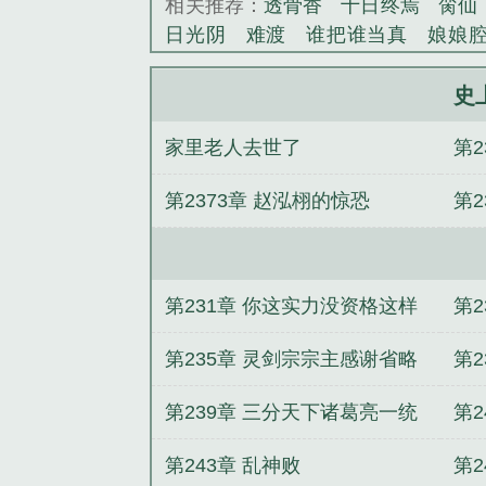
相关推荐：
透骨香
十日终焉
脔仙
《史上最牛帝皇
日光阴
难渡
谁把谁当真
娘娘
野
覆雨翻云
欲女封
野火
撒野
情悖论
乱情家庭
瘤剑仙
偷偷藏
史
事
催眠眼镜
饥饿学院
北电门房
家里老人去世了
第
惊华
金银花露
幸臣
混乱家庭派
见南山
春情缱
暗里偷香
云汐
命
第2373章 赵泓栩的惊恐
第2
白鹭
帐中珠
青蛇缠腰
三人行
居
驯夫
惜樽空
倾卿夺卿
两a
趣阁
史上最牛帝皇系统卢峰最新章
皇系统txt奇书网
史上最牛帝皇系统
第231章 你这实力没资格这样
第
牛帝皇系统全文免费阅读
玄幻神级
牛帝皇系统txt免费
史上最牛帝皇系
说话
第235章 灵剑宗宗主感谢省略
第
百科
史上最牛帝皇系统txt八零
史
号兄弟万赏飘红
谢
第239章 三分天下诸葛亮一统
第2
皇系统txt
史上最牛帝皇系统有声
帝皇系统卢峰
最强暗夜猎手
九界圣
江山刘伯温
第243章 乱神败
第2
别动粗
重生丑女翻身：帝少甜宠鉴