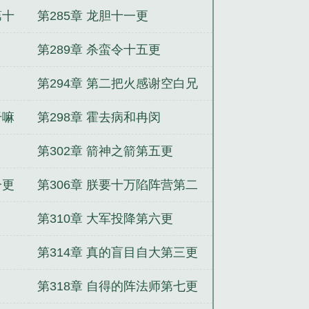
第十
第285章 龙胆十一更
第289章 杀蛮令十五更
第294章 第二把火感谢空白兄
的飘红
干嘛
第298章 霍去病和冉闵
第302章 箭神之箭第五更
一更
第306章 朕要十万陷阵营第二
更
第310章 大军投降第六更
第314章 真的盲目自大第三更
第318章 自得的阵法师第七更