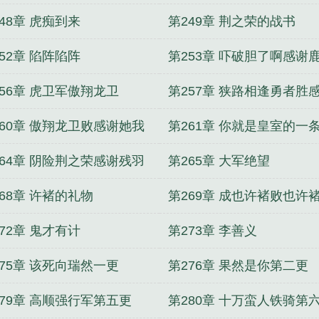
天空主宰
兽世独宠：傲娇兽妻，要生崽
武极战王
魔道
48章 虎痴到来
第249章 荆之荣的战书
52章 陷阵陷阵
第253章 吓破胆了啊感谢
LOVE兄弟为本书添一位护
256章 虎卫军傲翔龙卫
第257章 狭路相逢勇者胜
空白兄为本书再添一位舵
260章 傲翔龙卫败感谢她我
第261章 你就是皇室的一
人兄弟的飘红
264章 阴险荆之荣感谢残羽
第265章 大军绝望
弟的再次飘红
68章 许褚的礼物
第269章 成也许褚败也许
72章 鬼才有计
第273章 李善义
275章 该死向瑞然一更
第276章 果然是你第二更
279章 高顺强行军第五更
第280章 十万蛮人铁骑第