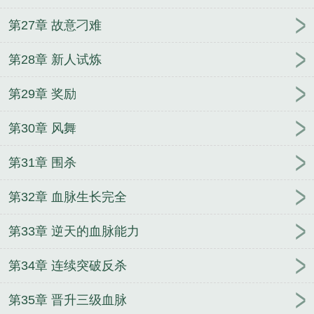
天价婚宠：娇妻，束手就擒
悬挂的尸体
神医兽妃：
第27章 故意刁难
妖王，宠上天！
名侦探之不科学警察
军少蜜宠令：
娇妻，休想逃！
重生国民男神：爵爷，求宠爱！
穿
第28章 新人试炼
越异兽系统
圣古天尊
龙帝天尊
重生之极品鬼王
绝世风华：邪医七小姐
都市之我的神级宠物系统
最
第29章 奖励
强暗夜猎手
天下为聘：嫡女归来
长城归来
史上最
牛帝皇系统
重生最强妖兽
邪气前夫，一吻到底
第30章 风舞
第31章 围杀
第32章 血脉生长完全
第33章 逆天的血脉能力
第34章 连续突破反杀
第35章 晋升三级血脉