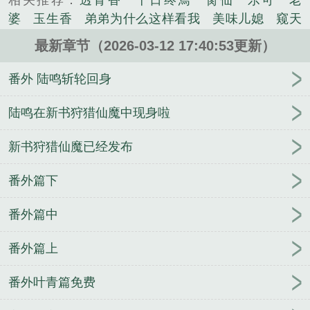
相关推荐：
透骨香
十日终焉
脔仙
乐可
老
570274770（需要验证粉丝值）Vip群598630364（付
婆
玉生香
弟弟为什么这样看我
美味儿媳
窥天
费群）普通交流群：1......
光
囚于永夜
冰川撞骄阳
长日光阴
难渡
谁把
《万道龙皇怎么看不了了》是牧童听竹精心创作的玄
最新章节（2026-03-12 17:40:53更新）
谁当真
娘娘腔
荒野植被
放学等我
干涸地
封
幻类小说。
建糟粕
赤鸾
腌臜
乐可
欲言难止
情债难
番外 陆鸣斩轮回身
逃
炙野
覆雨翻云
欲女封
野火
撒野
沁
桃
提灯看刺刀
易感
折腰
桃运无双
金麟岂是
陆鸣在新书狩猎仙魔中现身啦
池中物
掌中的美母
破云2吞海
爱情悖论
乱情家
新书狩猎仙魔已经发布
庭
瘤剑仙
偷偷藏不住
商野周颂
针锋对决
原
来我是鲛人
医道风流
蜜汁樱桃
欲壑难填
裸
番外篇下
纱
春闺记事
催眠眼镜
饥饿学院
北电门房
冬
禧日记
人兽情系列
玩具
明星潜规则之皇
闺蜜
番外篇中
老公
肉观音莲
情蛊
蛊真人
妾本惊华
金银花
露
幸臣
混乱家庭派对
想抱你
她的半纱裙
夏
番外篇上
寻无望
夜奔
李兵沈思
沪上烟雨
玉荷
于
青
酸果新痕
我见南山
春情缱
暗里偷香
云
番外叶青篇免费
汐
错位
苗疆客
林笑小说
顶级掠食者
俗世情