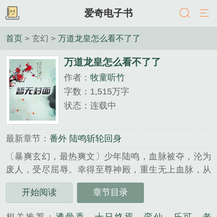
爱奇电子书
首页
> 玄幻 >
万道龙皇怎么看不了了
万道龙皇怎么看不了了
作者：
牧童听竹
字数：1,515万字
状态：连载中
最新章节：
番外 陆鸣斩轮回身
〔暴爽玄幻，最热爽文〕少年陆鸣，血脉被夺，沦为
废人，受尽屈辱。幸得至尊神殿，重生无上血脉，从
此脚踏天才，一路逆袭，踏上热血辉煌之路。噬无尽
开始阅读
章节目录
生灵，融诸天血脉，跨千山万水，闯九天十地，败尽
天下英豪，修战龙真诀，成就万道龙皇。精品群号：