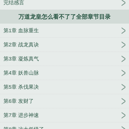
完结感言
人
逢雨
玉壶传
小三上位
杜松茉莉
一行白
鹭
帐中珠
青蛇缠腰
三人行
裴医生
青云红
万道龙皇怎么看不了了全部章节目录
颜
难奴
恋爱日
折骨
一屋暗灯
心头血
带枪
出巡
哥哥管教的日子
同居
驯夫
惜樽空
倾卿
第1章 血脉重生
夺卿
两a相逢
露水芙蓉
老书屋免费阅读
女生小
说网
630阅读网
金丝雀
万道龙皇笔趣阁免费
万
第2章 战龙真诀
道龙皇陆鸣全文免费阅读
万道龙皇5856
万道龙皇
txt免费
万道龙皇无弹窗
万道龙皇女主
万道龙皇传
第3章 凝炼真气
奇手游
万道龙皇漫画
万道龙皇人物介绍
万道龙皇
第4章 妖兽山脉
免费读
万道龙皇第三部全集免费观看
万道龙皇怎么
不更新了
万道龙皇在线全文免费阅读
万道龙皇全文
第5章 杀伐果决
免费无弹窗阅读
万道龙皇起点中文网
万道龙皇免费
阅读无弹窗
万道龙皇漫画 万道龙皇漫画免费
万道
第6章 发财了
龙皇最新章节
万道龙皇免费全文阅读
万道龙皇第二
部
万道龙皇牧童听竹免费阅读
万道龙皇在线阅读
第7章 进步神速
万道龙皇演员表
万道龙皇女主角有几个
万道龙皇
TXT
万道龙皇选书网
万道龙皇笔趣阁
万道龙皇有