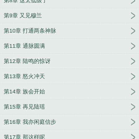
第8章 这太低级了
声
万道龙皇百科
万道龙皇什么时候完结
万道龙皇
主角几个老婆
万道龙皇免费阅读正版
万道龙皇77读
第9章 又见穆兰
书
万道龙皇多少字
万道龙皇笔趣阁完整版
万道龙
第10章 打通两条神脉
皇秦风
万道龙皇陆鸣全文免费阅读正版
万道龙皇
TXT完本
万道龙皇正版
万道龙皇漫画免费完整
万
第11章 通脉圆满
道龙皇2
万道龙皇境界等级详细划分
万道龙皇短剧
免费观看
万道龙皇完整版
万道龙皇传奇手游官网
第12章 陆鸣的惊讶
万道龙皇6000章
万道龙皇笔趣阁免费阅读
万道龙皇
短剧在线观看
万道龙皇贴吧
万道龙皇第二季
万道
第13章 怒火冲天
龙皇女主角
万道龙皇12406章
万道龙皇好看吗
万
道龙皇境界
万道龙皇txt
万道龙皇短视频全集
万道
第14章 族会开始
龙皇TXT免费
万道龙皇短剧演员表
万道龙皇漫画免
第15章 再见陆瑶
费下拉式六漫画
万道龙皇大结局
万道龙皇txt精校
版
万道龙皇穆兰和主角在一起没
万道龙皇最新章节
第16章 我亦闲庭信步
免费阅读
万道龙皇免费完整版在线阅读
万道龙皇谢
念卿
万道龙皇漫画免费观看
万道龙皇最新章节无弹
第17章 那这样呢