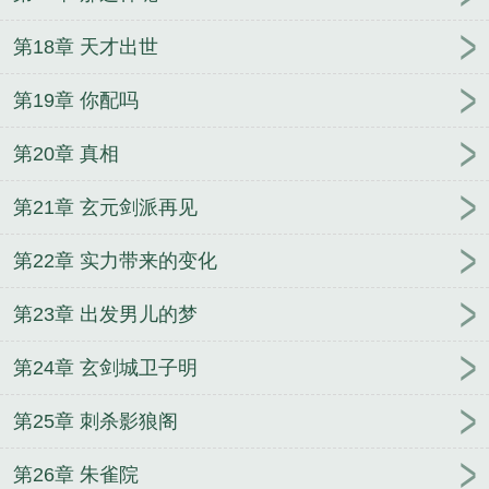
窗
万道龙皇电视剧免费观看
万道龙皇最新章节列
表
万道龙皇全文在线阅读
万道龙皇八一中文网
万
第18章 天才出世
道龙皇怎么看不了了
万道龙皇短剧免费观看完整版
万道龙皇短剧免费观看全集
万道龙皇短剧全集在线
第19章 你配吗
观看
万道龙皇全文免费阅读
万道龙皇免费完整版
第20章 真相
万道龙皇免费观看完整版电视剧
万道龙皇陆鸣短剧
免费观看全集
万道龙皇完整版免费阅读全文
万道龙
第21章 玄元剑派再见
皇免费阅读全文无广告
万道龙皇境界划分
万道龙皇
章节目录
万道龙皇等级划分
万道龙皇第二部叫什么
第22章 实力带来的变化
名字
万道龙皇正版完整版免费阅读
万道龙皇续集叫
什么
万道龙皇大结局完整版
万道龙皇第二部全集免
第23章 出发男儿的梦
费观看
万道龙皇视频全集
万道龙皇最新在线阅读
万道龙皇无弹窗广告
万道龙皇5901章
万道龙皇等级
第24章 玄剑城卫子明
境界划分
万道龙皇第三部免费观看
万道龙皇笔趣阁
无弹窗
万道龙皇在哪个软件看
万道龙皇电视剧
万
第25章 刺杀影狼阁
道龙皇 短剧
万道龙皇百度百科
万道龙皇免费完整
第26章 朱雀院
版继续阅读
妃常傲娇：废柴三小姐
我的辣鸡系统