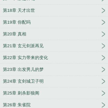
道龙皇第三部免费观看
万道龙皇全文在线阅读
万道
龙皇陆鸣全文免费阅读正版
万道龙皇在线阅读
万道
第18章 天才出世
龙皇笔趣阁完整版
万道龙皇完整版免费阅读全文
万
道龙皇最新章节无弹窗
万道龙皇传奇手游
万道龙皇
第19章 你配吗
谢念卿
万道龙皇77读书
万道龙皇免费观看完整版电
第20章 真相
视剧
万道龙皇电视剧
万道龙皇第二季
万道龙皇百
度百科
万道龙皇笔趣阁免费
万道龙皇起点中文网
第21章 玄元剑派再见
万道龙皇听书完整
万道龙皇视频全集
万道龙皇无弹
窗广告
万道龙皇免费读
万道龙皇短剧全集在线观
第22章 实力带来的变化
看
万道龙皇女主
万道龙皇笔趣阁免费阅读
万道龙
皇有声
万道龙皇人物介绍
万道龙皇最新章节列表
第23章 出发男儿的梦
万道龙皇免费全文阅读
万道龙皇TXT免费
万道龙皇
选书网
万道龙皇笔趣阁无弹窗
万道龙皇免费完整
第24章 玄剑城卫子明
版
万道龙皇全文免费无弹窗阅读
万道龙皇漫画 万
道龙皇漫画免费
万道龙皇TXT
万道龙皇txt
万道龙
第25章 刺杀影狼阁
皇贴吧
万道龙皇牧童听竹免费阅读
万道龙皇好看
第26章 朱雀院
吗
重生之极品鬼王
圣古天尊
都市之我的神级宠物