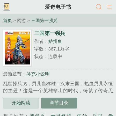
爱奇电子书
首页
> 网游 >
三国第一强兵
三国第一强兵
作者：
鲈州鱼
字数：367.1万字
状态：连载中
最新章节：
补充小说明
乱世操兵戈，男儿当称雄！汉末三国，热血男儿永恒
的主题！这是一个英雄辈出的时代，铸就了传奇无
数。骑射无双的白马义从；锐不可当的先登死士；攻
开始阅读
章节目录
无不克的陷阵营；名震天下的虎豹骑……名将如雨，
强兵如林！在天崩地陷的乱世中，他们纵横驰骋在中