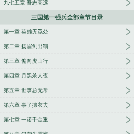
九七五章 吾志高远
人
逢雨
玉壶传
小三上位
杜松茉莉
一行白
鹭
帐中珠
青蛇缠腰
三人行
裴医生
青云红
三国第一强兵全部章节目录
颜
难奴
恋爱日
折骨
一屋暗灯
心头血
带枪
出巡
哥哥管教的日子
同居
驯夫
惜樽空
倾卿
第一章 英雄无觅处
夺卿
两a相逢
露水芙蓉
老书屋免费阅读
女生小
说网
630阅读网
金丝雀
三国全战
全新三国最强
第二章 扬眉剑出鞘
阵容
三国第一强兵 笔趣趣
三国第一强兵阅读
三国
第一强兵流云TXT
三国群英传7隐藏兵种
三国杀名
第三章 偏向虎山行
将传王者之战
放开那三国1最强阵容推荐
三国第一
第四章 月黑杀人夜
强兵txt免费
铁杆三国魏国后期怎么玩
三国第一强兵
百度
三国第一强兵txt 精校
三国第一强兵笔趣阁手
第五章 世事总无常
机版
三国第一强兵txt
放开那三国最强阵容
三国杀
最强武将排名
三国第一强兵txt完本
三国第一强兵流
第六章 事了拂衣去
云写的
三国第一强兵TXT
驰骋三国武将最强阵容
三国第一强兵txt奇书网
三国第一强兵王羽免费阅读
第七章 一诺千金重
全文
三国兵临天下官网
三国第一强兵 百度
三国第
一强兵结局老人是谁
三国第一强兵在线阅读
三国杀