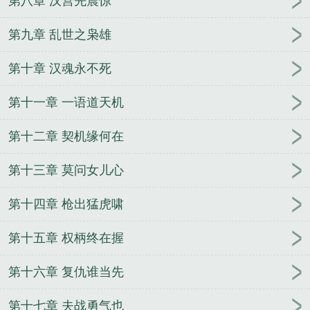
第八章 汉营先震惊
公认最强武将排名
三国第一强兵全本
三国战争平民
最强阵容
穿越三国十大经典三国第一强兵
胡莱三国
第九章 乱世之枭雄
4什么武将厉害
三国第一强兵 鲈州鱼
一点三国最强
第十章 汉魂永不死
阵容
三国杀魔将
三国第一强兵顶点
三国第一强兵
流云笔趣阁
三国第一强兵王羽
三国群雄争霸
三国
第十一章 一语道天机
第一强兵TXT免费
三国第一强兵刘岩在线阅读
三国
第一强兵全文免费阅读
百万神将别惹三国
三国杀最
第十二章 契机缘何在
变态的武将
悍戚 三国第一强兵
三国第一强兵在线
看
三国十大巅峰之作三国第一强兵
三国第一强兵全
第十三章 莫问女儿心
文免费阅读无弹窗
三国第一强兵刘岩
三国第一强兵
盘
三国第一强兵精校版
三国第一强兵笔趣阁
三国
第十四章 枪出猛虎啸
第一强兵精校版TXT
三国第一强兵百科
三国第一强
第十五章 权柄终在握
兵流云txt
铁杆三国蜀国最强阵容
三国最强的十位名
将
三国第一强兵txt八零
穿越三国第一强兵
三国第
第十六章 复仇谁当先
一强兵王羽手下都有谁
三国杀公认最强武将
三国第
一强兵全本txt
三国第一强兵四
三国第一强兵有声
第十七章 夫战勇气也