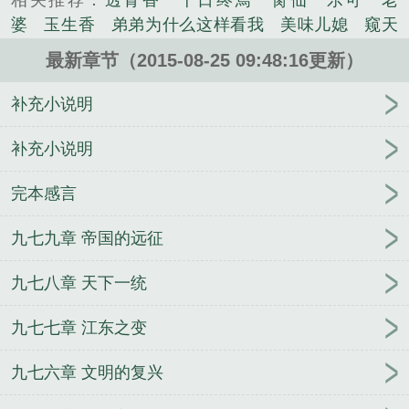
相关推荐：
透骨香
十日终焉
脔仙
乐可
老
原大地之上，掀起了无边烽烟。最强者谁？初平元
婆
玉生香
弟弟为什么这样看我
美味儿媳
窥天
年，关东群雄并起，叩关讨董！恰逢其时，特种兵王
光
囚于永夜
冰川撞骄阳
长日光阴
难渡
谁把
羽穿越时空，降临在这个乱世，成了个名不见经传的
最新章节（2015-08-25 09:48:16更新）
谁当真
娘娘腔
荒野植被
放学等我
干涸地
封
诸侯之子。大战最前沿，黄河古渡口——孟津渡。第
建糟粕
赤鸾
腌臜
乐可
欲言难止
情债难
补充小说明
一强兵的传奇，于斯展开……...
逃
炙野
覆雨翻云
欲女封
野火
撒野
沁
《三国第一强兵》是鲈州鱼精心创作的网游类小说。
桃
提灯看刺刀
易感
折腰
桃运无双
金麟岂是
补充小说明
池中物
掌中的美母
破云2吞海
爱情悖论
乱情家
完本感言
庭
瘤剑仙
偷偷藏不住
商野周颂
针锋对决
原
来我是鲛人
医道风流
蜜汁樱桃
欲壑难填
裸
九七九章 帝国的远征
纱
春闺记事
催眠眼镜
饥饿学院
北电门房
冬
禧日记
人兽情系列
玩具
明星潜规则之皇
闺蜜
九七八章 天下一统
老公
肉观音莲
情蛊
蛊真人
妾本惊华
金银花
露
幸臣
混乱家庭派对
想抱你
她的半纱裙
夏
九七七章 江东之变
寻无望
夜奔
李兵沈思
沪上烟雨
玉荷
于
青
酸果新痕
我见南山
春情缱
暗里偷香
云
九七六章 文明的复兴
汐
错位
苗疆客
林笑小说
顶级掠食者
俗世情