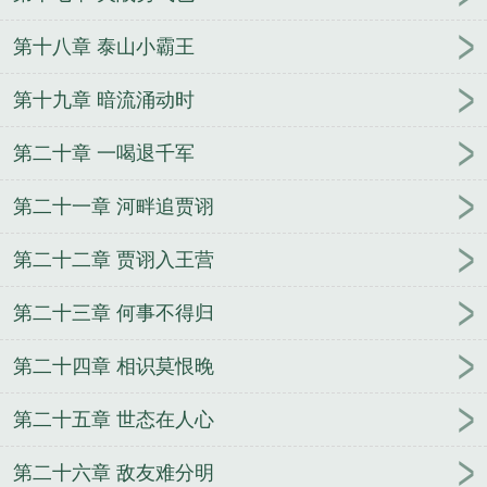
三国杀名将传最强阵容
三国第一强兵流云
重生三国
第一强兵
铁杆三国魏国最强阵容
三国第一强兵好看
第十八章 泰山小霸王
吗
别惹三国最强阵容
三国战纪1
三国第一兵种
三
国第一强兵新笔趣阁
三国第一强兵鲈州鱼
三国第一
第十九章 暗流涌动时
强兵 80
三国第一强兵王羽免费阅读
三国第一骑兵
第二十章 一喝退千军
三国第一强兵二
三国第一强兵最新章节
真正三国第
一名将
三国第一强兵百度百科
三国第一强兵女主几
第二十一章 河畔追贾诩
个
三国第一强兵 流云
放开那三国3最强阵容
铁杆
三国吴国最强阵容
龙将三国
三国第一强兵零点书
第二十二章 贾诩入王营
屋
三国志战略版最强阵容
三国第一强兵txt完整
三
国第一强兵 王羽
三国时期排行第一的兵器是什么
第二十三章 何事不得归
三国第一强兵txt精校
三国第一强兵全文免费阅读无
窗口弹出
三国第一强兵女主
超级因果抽奖仪
惊
第二十四章 相识莫恨晚
门
大明地师
误入官场
武帝
武炼巅峰
天才相师
人神
召唤圣剑
醉枕香江
植祖
神脉无敌
闪烁拳
第二十五章 世态在人心
芒
机甲天王
神医圣手
吞噬星空
我家后院是异界
第二十六章 敌友难分明
特种教师
绝世高手在都市
院长驾到