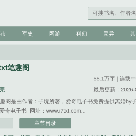
都市
军史
网游
科幻
灵异
其
txt笔趣阁
55.1万字 | 连载中
完
最后更新：2026-08-
t笔趣阁是由作者：子境所著，爱奇电子书免费提供离婚by子
电子书 网址：www.i7txt.com...
txt笔趣阁》是子境精心创作的军史类小说。
章节目录