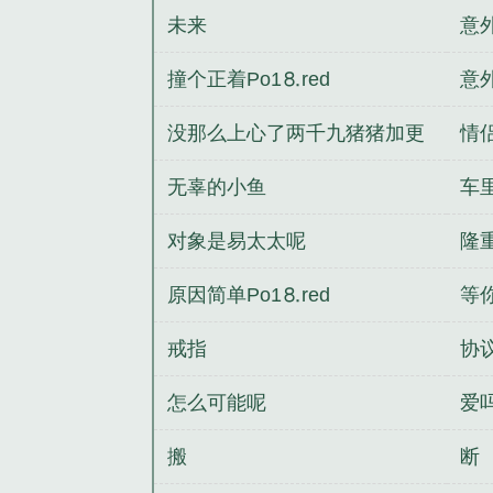
未来
意
撞个正着Рo1⒏red
意
没那么上心了两千九猪猪加更
情
无辜的小鱼
车里
对象是易太太呢
隆
原因简单Рo1⒏red
等
戒指
协
怎么可能呢
爱
搬
断