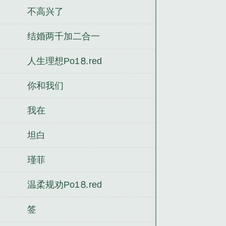
不高兴了
结婚两千加二合一
人生理想Рo1⒏red
你和我们
我在
坦白
瑾菲
温柔规劝Рo1⒏red
签