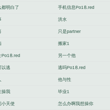
么都明白了
手机信息Рo1⒏red
事
洪水
喜
只是partner
病
搬家1
Рo1⒏red
另一个他
可以逃
逃吗Рo1⒏red
人
他与性
在操我
毕业1
间小天使
怎么办啊我想操你