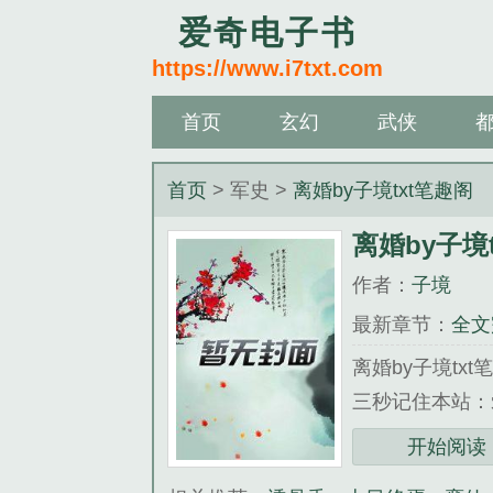
爱奇电子书
https://www.i7txt.com
首页
玄幻
武侠
首页
> 军史 >
离婚by子境txt笔趣阁
离婚by子境
作者：
子境
最新章节：
全文
离婚by子境tx
三秒记住本站：爱奇
《离婚by子境
开始阅读