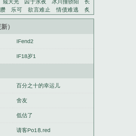
窥天光
囚于永夜
冰川撞骄阳
长
臜
乐可
欲言难止
情债难逃
炙
池中物
掌中的美母
破云2吞海
爱
蜜汁樱桃
欲壑难填
裸纱
春闺记
9更新）
老公
肉观音莲
情蛊
蛊真人
妾本
IFend2
沪上烟雨
玉荷
于青
酸果新痕
我
玉壶传
小三上位
杜松茉莉
一行
IF18岁1
头血
带枪出巡
哥哥管教的日子
同
网
金丝雀
离婚.txt
离婚txt
离婚子
小霄txt笔趣阁
丢掉的小狗很想你by
趣阁
丢掉的小狗很想你小说by小霄
离
百分之十的幸运儿
丽儿媳第二章免费阅读
离婚小说by子
说全集
青花冷先婚后爱小说by子境
穿
舍友
低估了
请客Рo1⒏red