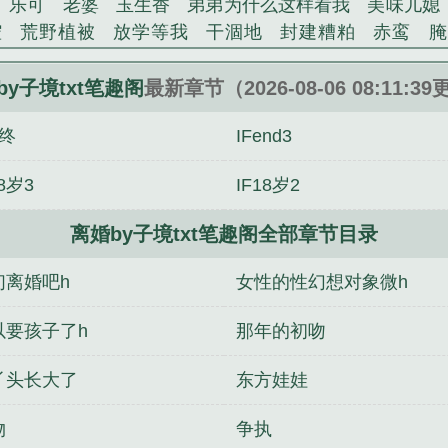
乐可
老婆
玉生香
弟弟为什么这样看我
美味儿媳
腔
荒野植被
放学等我
干涸地
封建糟粕
赤鸾
腌
沁桃
提灯看刺刀
易感
折腰
桃运无双
金麟岂是
不住
商野周颂
针锋对决
原来我是鲛人
医道风流
by子境txt笔趣阁
最新章节（2026-08-06 08:11:3
冬禧日记
人兽情系列
玩具
明星潜规则之皇
闺蜜
线终
IFend3
对
想抱你
她的半纱裙
夏寻无望
夜奔
李兵沈思
错位
苗疆客
林笑小说
顶级掠食者
俗世情人
逢雨
18岁3
IF18岁2
裴医生
青云红颜
难奴
恋爱日
折骨
一屋暗灯
心
相逢
露水芙蓉
老书屋免费阅读
女生小说网
630阅读
离婚by子境txt笔趣阁全部章节目录
世我种花
[综英美]尾巴它总是勾引我
丢掉的小狗很想你by
冬将至，极寒求生[末世]
青花冷先婚后爱by子境txt笔
们离婚吧h
女性的性幻想对象微h
佳柔 小说
青花冷先婚后爱by子境未删减原著小说
美
河公主(HPN)成寒星成阁林
暗自期许
美丽儿媳有声小
以要孩子了h
那年的初吻
ss错认成主角后我成了最大反派
丫头长大了
东方娃娃
物
争执