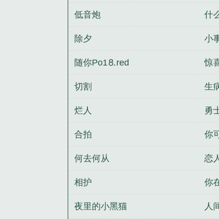
低音炮
什
除夕
小
随你Рo1⒏red
惊
切割
生
烂人
勇士
合拍
你
何去何从
恋
相护
你
夜里的小黑猫
人