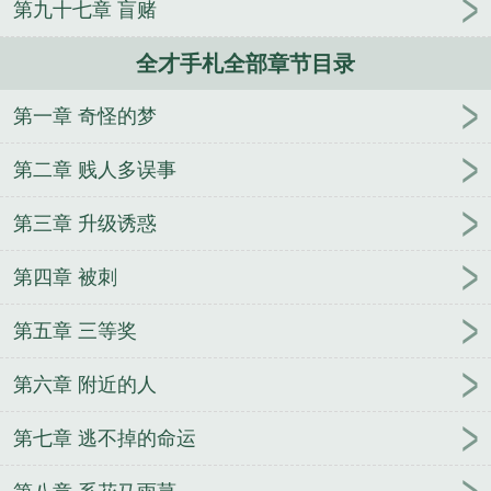
第九十七章 盲赌
人
逢雨
玉壶传
小三上位
杜松茉莉
一行白
鹭
帐中珠
青蛇缠腰
三人行
裴医生
青云红
全才手札全部章节目录
颜
难奴
恋爱日
折骨
一屋暗灯
心头血
带枪
出巡
哥哥管教的日子
同居
驯夫
惜樽空
倾卿
第一章 奇怪的梦
夺卿
两a相逢
露水芙蓉
老书屋免费阅读
女生小
说网
630阅读网
金丝雀
全才啥意思
全才百度百
第二章 贱人多误事
科
全才笔趣阁
全才类
小能手是什么意思
全才百
科
全才txt
全才的意思
全才在线阅读
全才 知乎
第三章 升级诱惑
夫人盼守寡
大妖圣
大国高科
都市之最狂仙尊
报
第四章 被刺
告！老公长官已就擒
林先生，你迟到了
我真不是大
佬
木叶有妖气
从海贼开始的噬魔
牧天记
废后重
第五章 三等奖
生农家种田忙
本王让你消停点
神级护卫
重生八零
小农女
炼器祖师讨厌女人
绝色总裁的贴身护卫
都
第六章 附近的人
市龙帝
勤劳致富小农民
代嫁萌妻：霸道总裁晚上
好
冰山军爷霸道妞
第七章 逃不掉的命运