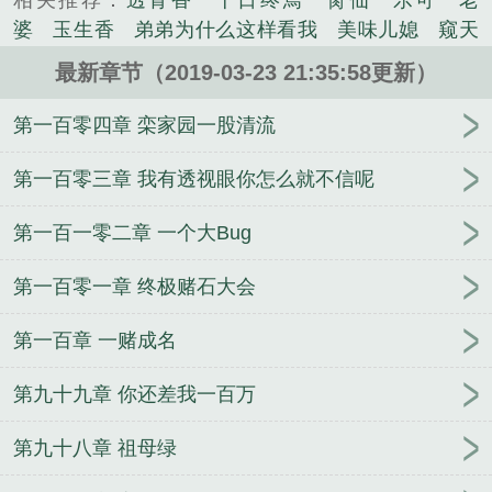
相关推荐：
透骨香
十日终焉
脔仙
乐可
老
婆
玉生香
弟弟为什么这样看我
美味儿媳
窥天
光
囚于永夜
冰川撞骄阳
长日光阴
难渡
谁把
最新章节（2019-03-23 21:35:58更新）
谁当真
娘娘腔
荒野植被
放学等我
干涸地
封
建糟粕
赤鸾
腌臜
乐可
欲言难止
情债难
第一百零四章 栾家园一股清流
逃
炙野
覆雨翻云
欲女封
野火
撒野
沁
桃
提灯看刺刀
易感
折腰
桃运无双
金麟岂是
第一百零三章 我有透视眼你怎么就不信呢
池中物
掌中的美母
破云2吞海
爱情悖论
乱情家
第一百一零二章 一个大Bug
庭
瘤剑仙
偷偷藏不住
商野周颂
针锋对决
原
来我是鲛人
医道风流
蜜汁樱桃
欲壑难填
裸
第一百零一章 终极赌石大会
纱
春闺记事
催眠眼镜
饥饿学院
北电门房
冬
禧日记
人兽情系列
玩具
明星潜规则之皇
闺蜜
第一百章 一赌成名
老公
肉观音莲
情蛊
蛊真人
妾本惊华
金银花
露
幸臣
混乱家庭派对
想抱你
她的半纱裙
夏
第九十九章 你还差我一百万
寻无望
夜奔
李兵沈思
沪上烟雨
玉荷
于
青
酸果新痕
我见南山
春情缱
暗里偷香
云
第九十八章 祖母绿
汐
错位
苗疆客
林笑小说
顶级掠食者
俗世情