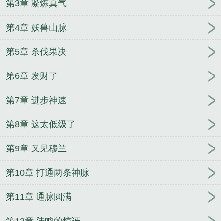
第3章 凝炼真气
都市之我的神级宠物系统
龙帝天尊
长城归来
神医
兽妃：妖王，宠上天！
天下为聘：嫡女归来
悬挂的
第4章 妖兽山脉
尸体
重生最强妖兽
我的辣鸡系统
最强暗夜猎手
穿越异兽系统
军少蜜宠令：娇妻，休想逃！
天价婚
第5章 杀伐果决
宠：娇妻，束手就擒
绝世风华：邪医七小姐
重生之
极品鬼王
名侦探之不科学警察
圣古天尊
邪气前
第6章 发财了
夫，一吻到底
史上最牛帝皇系统
重生国民男神：爵
爷，求宠爱！
妃常傲娇：废柴三小姐
第7章 进步神速
第8章 这太低级了
第9章 又见穆兰
第10章 打通两条神脉
第11章 通脉圆满
第12章 陆鸣的惊讶