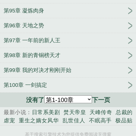
第95章 凝炼肉身
第96章 天地之势
第97章 一年前的新人王
第98章 新的青铜榜天才
第99章 我的对决才刚刚开始
第100章 一剑搞定
没有了
下一页
最新小说：
日常系美剧
焚天帝皇
天峰传奇
总裁的
虐宠
重生之嫡女风华
乱世佳人
不眠高手
极品贴
身狂医
花都透视小医仙
小小医师升官路
千金姬
基于搜索引擎技术为您提供免费阅读无弹窗