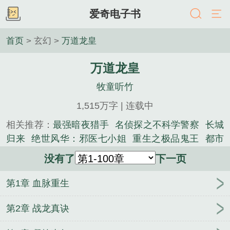
爱奇电子书
首页
> 玄幻 >
万道龙皇
万道龙皇
牧童听竹
1,515万字 | 连载中
相关推荐：
最强暗夜猎手
名侦探之不科学警察
长城
归来
绝世风华：邪医七小姐
重生之极品鬼王
都市
之我的神级宠物系统
神医兽妃：妖王，宠上天！
重
没有了
下一页
生国民男神：爵爷，求宠爱！
妃常傲娇：废柴三小
姐
我的辣鸡系统
圣古天尊
穿越异兽系统
军少蜜
第1章 血脉重生
宠令：娇妻，休想逃！
史上最牛帝皇系统
悬挂的尸
体
天价婚宠：娇妻，束手就擒
龙帝天尊
天下为
第2章 战龙真诀
聘：嫡女归来
邪气前夫，一吻到底
重生最强妖兽