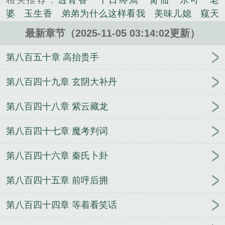
相关推荐：
透骨香
十日终焉
脔仙
乐可
老
谁要害他……随着在四合院的生活，何雨柱发现这里
婆
玉生香
弟弟为什么这样看我
美味儿媳
窥天
不只是四合院，还有新世界，还有小女人，还有傻
光
囚于永夜
冰川撞骄阳
长日光阴
难渡
谁把
春，香江竟然还有……xiaoshuoLo.com...
最新章节（2025-11-05 03:14:02更新）
谁当真
娘娘腔
荒野植被
放学等我
干涸地
封
《从聊斋开始做狐仙》是雷霆君王精心创作的都市类
建糟粕
赤鸾
腌臜
乐可
欲言难止
情债难
第八百五十章 高抬贵手
小说。
逃
炙野
覆雨翻云
欲女封
野火
撒野
沁
桃
提灯看刺刀
易感
折腰
桃运无双
金麟岂是
第八百四十九章 玄阴大补丹
池中物
掌中的美母
破云2吞海
爱情悖论
乱情家
第八百四十八章 紫云藏龙
庭
瘤剑仙
偷偷藏不住
商野周颂
针锋对决
原
来我是鲛人
医道风流
蜜汁樱桃
欲壑难填
裸
第八百四十七章 魔考判词
纱
春闺记事
催眠眼镜
饥饿学院
北电门房
冬
禧日记
人兽情系列
玩具
明星潜规则之皇
闺蜜
第八百四十六章 秦氏卜卦
老公
肉观音莲
情蛊
蛊真人
妾本惊华
金银花
露
幸臣
混乱家庭派对
想抱你
她的半纱裙
夏
第八百四十五章 前呼后拥
寻无望
夜奔
李兵沈思
沪上烟雨
玉荷
于
青
酸果新痕
我见南山
春情缱
暗里偷香
云
第八百四十四章 等着看笑话
汐
错位
苗疆客
林笑小说
顶级掠食者
俗世情