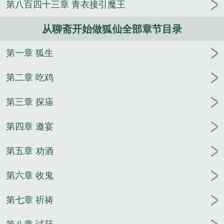
第八百四十三章 青衣接引魔王
人
逢雨
玉壶传
小三上位
杜松茉莉
一行白
鹭
帐中珠
青蛇缠腰
三人行
裴医生
青云红
从聊斋开始做狐仙全部章节目录
颜
难奴
恋爱日
折骨
一屋暗灯
心头血
带枪
出巡
哥哥管教的日子
同居
驯夫
惜樽空
倾卿
第一章 狐生
夺卿
两a相逢
露水芙蓉
老书屋免费阅读
女生小
说网
630阅读网
金丝雀
从聊斋开始做狐仙的修炼
第二章 吃鸡
境界
从聊斋开始做狐仙完结了吗
官场：从给考官下
套开始一路飙升
那些进厂打工的日子
全职法师：次
第三章 探庙
元王座
带着空间回到五十年代
我老婆是潘金莲
汉
第四章 邀宴
末之王道天下
七零大院来了个绝色大美人
官场突
围：小公务员逆袭升迁录
她是玫瑰最绝色
葬神塔
第五章 劝酒
让你流放，你炼神丹虐渣称霸九州
文娱之顶流艺术
家
风流小村医
原始时代
原神：天理和他的八只完
第六章 收鬼
全之龙
无上天空
洪荒：老婆云霄，萌娃打上金鳌
岛
白月光替身逃婚后
男多女少之逢郎时刻
徒儿，
第七章 祈祷
下山祸害你未婚妻去吧