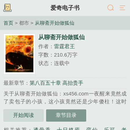
爱奇电子书
首页
> 都市 >
从聊斋开始做狐仙
从聊斋开始做狐仙
作者：
雷霆君王
字数：210.6万字
状态：连载中
最新章节：
第八百五十章 高抬贵手
关于从聊斋开始做狐仙：xs456.com一夜醒来竟然成
了卖包子的小孩，这小孩竟然还是少年傻柱！这时
候，傻柱还没有遇到拿假钱骗包子的神秘人，也不叫
开始阅读
章节目录
傻柱，叫柱子。何雨柱可不想自己有傻柱这个外号，
canghaige.com好在有签到系统，让他知道了到底是