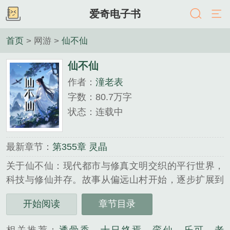
爱奇电子书
首页
> 网游 >
仙不仙
仙不仙
作者：
潼老表
字数：80.7万字
状态：连载中
最新章节：
第355章 灵晶
关于仙不仙：现代都市与修真文明交织的平行世界，
科技与修仙并存。故事从偏远山村开始，逐步扩展到
国际大都市，最终走向星际文明。人类文明面临异族
开始阅读
章节目录
威胁，修真界与世俗界逐渐融合。世界500强家族掌
握着全球资源，暗中支持修真势力。传统修仙与现代