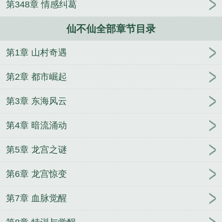
第348章 情感纠葛
人
逢雨
玉壶传
小三上位
杜松茉莉
一行白
鹭
帐中珠
青蛇缠腰
三人行
裴医生
青云红
仙不仙全部章节目录
颜
难奴
恋爱日
折骨
一屋暗灯
心头血
带枪
出巡
哥哥管教的日子
同居
驯夫
惜樽空
倾卿
第1章 山村奇遇
夺卿
两a相逢
露水芙蓉
老书屋免费阅读
女生小
说网
630阅读网
金丝雀
仙不仙魔不魔
仙不仙 潼
第2章 都市崛起
老表
仙不仙魔不魔天下自有凤九歌
仙不仙宝宝不说
谎
魔不魔
仙不仙女我不管下句怎么说
仙不仙?
仙
第3章 东海风云
不仙兮凡不凡什么意思呀
仙不仙魔不魔凤九歌
仙不
第4章 暗流涌动
仙兮凡最经典十句话
天地自有凤九歌
仙不仙兮凡不
凡剑气仙风任自然
开局混沌体，我的宗门过分谨慎
第5章 龙宫之谜
芳馨之跟着仙女有肉吃
会所指定铁匠
琼瑶韵事纪念
录
快穿之无限旅途
诡物收容录
四合院：开局植物
第6章 龙宫惊变
人，送大爷进局
大秦：签到天下，霸临大秦
杀手女
仆与废柴的我
鬼眸忆旧：前尘之约
忘羡同人观影未
第7章 血脉觉醒
来
天青之道法自然
穿书炮灰变身天道宠儿
探案之
迷雾深宅
重生白蛇，出门捡到萝莉狐仙
只是联姻？