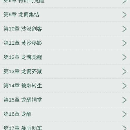
第8章 特训与觉醒
顾总他啪啪打脸
不是，谁家游戏王里剪辑世界啊？
武道：吞噬世界之星耀宇宙
荒野求生，资源万倍返
第9章 龙裔集结
利现实
重生了谁还混社会啊
第10章 沙漠剑客
第11章 黄沙秘影
第12章 龙魂觉醒
第13章 龙裔齐聚
第14章 被刺转生
第15章 龙醒祠堂
第16章 龙醒
第17章 暴雨动车