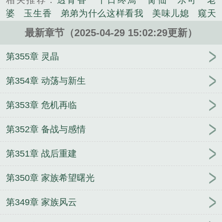
相关推荐：
透骨香
十日终焉
脔仙
乐可
老
科技结合，形成独特的修炼体系。豪门世家、修真门
婆
玉生香
弟弟为什么这样看我
美味儿媳
窥天
派、各国政府之间的博弈。人类文明与异族文明的对
光
囚于永夜
冰川撞骄阳
长日光阴
难渡
谁把
抗与融合。...
最新章节（2025-04-29 15:02:29更新）
谁当真
娘娘腔
荒野植被
放学等我
干涸地
封
《仙不仙》是潼老表精心创作的网游类小说。
建糟粕
赤鸾
腌臜
乐可
欲言难止
情债难
第355章 灵晶
逃
炙野
覆雨翻云
欲女封
野火
撒野
沁
桃
提灯看刺刀
易感
折腰
桃运无双
金麟岂是
第354章 动荡与新生
池中物
掌中的美母
破云2吞海
爱情悖论
乱情家
第353章 危机再临
庭
瘤剑仙
偷偷藏不住
商野周颂
针锋对决
原
来我是鲛人
医道风流
蜜汁樱桃
欲壑难填
裸
第352章 备战与感情
纱
春闺记事
催眠眼镜
饥饿学院
北电门房
冬
禧日记
人兽情系列
玩具
明星潜规则之皇
闺蜜
第351章 战后重建
老公
肉观音莲
情蛊
蛊真人
妾本惊华
金银花
露
幸臣
混乱家庭派对
想抱你
她的半纱裙
夏
第350章 家族希望曙光
寻无望
夜奔
李兵沈思
沪上烟雨
玉荷
于
青
酸果新痕
我见南山
春情缱
暗里偷香
云
第349章 家族风云
汐
错位
苗疆客
林笑小说
顶级掠食者
俗世情