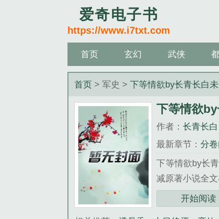
爱奇电子书
https://www.i7txt.com
首页
玄幻
武侠
首页
> 军史 >
下等情欲by长青长白
下等情欲b
作者：
长青长白
最新章节：
分卷
下等情欲by长
减原著小说全文
三秒记住本站：爱奇
开始阅读
《下等情欲by