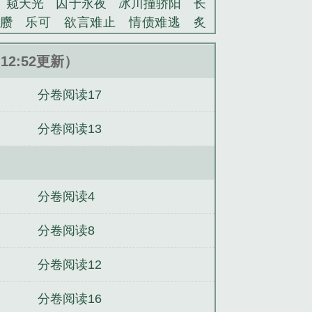
窥天光
囚于永夜
冰川撞骄阳
长
臜
乐可
欲言难止
情债难逃
炙
池中物
掌中的美母
破云2吞海
爱
蜜汁樱桃
欲壑难填
裸纱
春闺记
:12:52更新）
老公
肉观音莲
情蛊
蛊真人
妾本
分卷阅读17
沪上烟雨
玉荷
于青
酸果新痕
我
玉壶传
小三上位
杜松茉莉
一行
分卷阅读13
头血
带枪出巡
哥哥管教的日子
同
网
金丝雀
下等情郝嘉
下等情千帆
是什么意思
下等情yu全本
下等情绪
青长白未删减原著小说
金丝鞘by长青
分卷阅读4
by子境txt笔趣阁
离婚小说by子境
t笔趣阁
离婚by子境未删减原著小说
分卷阅读8
by长青长白未删减原著小说
青花冷先
分卷阅读12
y七辛
金丝鞘by长青长白txt笔趣阁
分卷阅读16