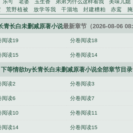
乐可
老婆
玉生香
弟弟为什么这样看我
美味儿媳
腔
荒野植被
放学等我
干涸地
封建糟粕
赤鸾
腌
沁桃
提灯看刺刀
易感
折腰
桃运无双
金麟岂是
不住
商野周颂
针锋对决
原来我是鲛人
医道风流
y长青长白未删减原著小说
最新章节（2026-08-06 08
冬禧日记
人兽情系列
玩具
明星潜规则之皇
闺蜜
卷阅读19
分卷阅读18
对
想抱你
她的半纱裙
夏寻无望
夜奔
李兵沈思
错位
苗疆客
林笑小说
顶级掠食者
俗世情人
逢雨
卷阅读15
分卷阅读14
裴医生
青云红颜
难奴
恋爱日
折骨
一屋暗灯
心
相逢
露水芙蓉
老书屋免费阅读
女生小说网
630阅读
下等情欲by长青长白未删减原著小说全部章节目录
下等清玉 作者千帆过尽
下等情绪欲千帆过尽
下等长生
御书屋
十八岁by七辛txt笔趣阁
阶下囚的自我修养by长
卷阅读2
分卷阅读3
养小说by长青长白
离婚by子境txt笔趣阁
青花冷先婚后爱
金丝鞘小说by长青长白
阶下囚的自我修养by长青长白tx
卷阅读6
分卷阅读7
冷先婚后爱小说by子境
家犬by长青长白txt笔趣阁
家犬
卷阅读10
分卷阅读11
小说by长青长白
下等情欲小说by长青长白
十八岁小说b
卷阅读14
分卷阅读15