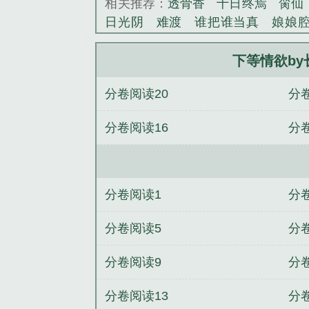
相关推荐：
透骨香
十日终焉
脔仙
日光阴
难渡
谁把谁当真
娘娘
野
覆雨翻云
欲女封
野火
撒野
情悖论
乱情家庭
瘤剑仙
偷偷藏
下等情欲b
事
催眠眼镜
饥饿学院
北电门房
分卷阅读20
分
惊华
金银花露
幸臣
混乱家庭派
见南山
春情缱
暗里偷香
云汐
分卷阅读16
分
白鹭
帐中珠
青蛇缠腰
三人行
居
驯夫
惜樽空
倾卿夺卿
两a
过尽
下等情绪 千帆过尽全文阅读
千帆过尽笔趣阁
下等情绪千帆过尽 
分卷阅读1
分
长白未删减原著小说
阶下囚的自我修
丢掉的小狗很想你by小霄txt笔趣阁
分卷阅读5
分
十八岁by七辛未删减原著小说
青花
分卷阅读9
分
婚后爱by子境未删减原著小说
家犬
分卷阅读13
分