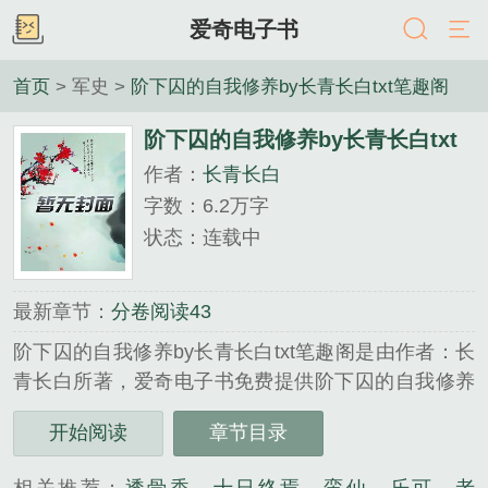
爱奇电子书
首页
> 军史 >
阶下囚的自我修养by长青长白txt笔趣阁
阶下囚的自我修养by长青长白txt
作者：
长青长白
笔趣阁
字数：6.2万字
状态：连载中
最新章节：
分卷阅读43
阶下囚的自我修养by长青长白txt笔趣阁是由作者：长
青长白所著，爱奇电子书免费提供阶下囚的自我修养
by长青长白txt笔趣阁全文在线阅读。
开始阅读
章节目录
三秒记住本站：爱奇电子书 网址：www.i7txt.com...
《阶下囚的自我修养by长青长白txt笔趣阁》是长青长