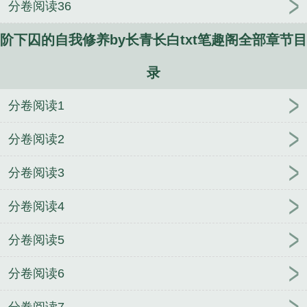
分卷阅读36
人
逢雨
玉壶传
小三上位
杜松茉莉
一行白
鹭
帐中珠
青蛇缠腰
三人行
裴医生
青云红
阶下囚的自我修养by长青长白txt笔趣阁全部章节目
颜
难奴
恋爱日
折骨
一屋暗灯
心头血
带枪
出巡
哥哥管教的日子
同居
驯夫
惜樽空
倾卿
录
夺卿
两a相逢
露水芙蓉
老书屋免费阅读
女生小
说网
630阅读网
金丝雀
阶下囚 的自我修养by长
分卷阅读1
青长白
阶下囚的自我修养长青长白全文阅读
阶下囚
的自我修养长青长白未删减
阶下囚的自我修养长青
分卷阅读2
长百度
阶下囚的自我修养作者长青长白
离婚小说by
分卷阅读3
子境
十八岁小说by七辛
家犬by长青长白未删减原著
小说
离婚by子境txt笔趣阁
金丝鞘by长青长白未删减
分卷阅读4
原著小说
金丝鞘by长青长白txt笔趣阁
阶下囚的自我
修养小说by长青长白
家犬by长青长白txt笔趣阁
青花
分卷阅读5
冷先婚后爱小说by子境
金丝鞘小说by长青长白
十八
岁by七辛未删减原著小说
十八岁by七辛txt笔趣阁
家
分卷阅读6
犬小说by长青长白
青花冷先婚后爱by子境txt笔趣阁
丢掉的小狗很想你小说by小霄
青花冷先婚后爱by子