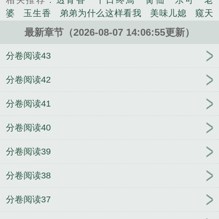
相关推荐：
透骨香
十日终焉
脔仙
乐可
老
白精心创作的军史类小说。
婆
玉生香
弟弟为什么这样看我
美味儿媳
窥天
光
囚于永夜
冰川撞骄阳
长日光阴
难渡
谁把
最新章节（2026-08-07 14:06:55更新）
谁当真
娘娘腔
荒野植被
放学等我
干涸地
封
建糟粕
赤鸾
腌臜
乐可
欲言难止
情债难
分卷阅读43
逃
炙野
覆雨翻云
欲女封
野火
撒野
沁
桃
提灯看刺刀
易感
折腰
桃运无双
金麟岂是
分卷阅读42
池中物
掌中的美母
破云2吞海
爱情悖论
乱情家
分卷阅读41
庭
瘤剑仙
偷偷藏不住
商野周颂
针锋对决
原
来我是鲛人
医道风流
蜜汁樱桃
欲壑难填
裸
分卷阅读40
纱
春闺记事
催眠眼镜
饥饿学院
北电门房
冬
禧日记
人兽情系列
玩具
明星潜规则之皇
闺蜜
分卷阅读39
老公
肉观音莲
情蛊
蛊真人
妾本惊华
金银花
露
幸臣
混乱家庭派对
想抱你
她的半纱裙
夏
分卷阅读38
寻无望
夜奔
李兵沈思
沪上烟雨
玉荷
于
青
酸果新痕
我见南山
春情缱
暗里偷香
云
分卷阅读37
汐
错位
苗疆客
林笑小说
顶级掠食者
俗世情