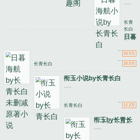
海航
......
小说
by
长青
长青
长白
长白
日暮
海航
......
by
长青
20.5万
长白
长青长白
20.5万
未删
减原
衔玉小说by长青长白
著小
说
......
长青长白
12.3万
衔玉by长青长
白未删减原著
......
小说