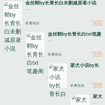
金丝鞘by长青长白未删减原著小说
......
长青长白
5.1万
金丝鞘by长青长白txt笔趣
阁
......
长青长白
5.1万
家犬小说by长
青长白
......
长青长白
3.6万
家犬
by
......