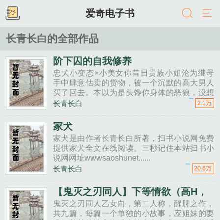
爱奇电子书
长青长白的全部作品
阶下囚的自我修养
忠犬小变态×小美女你昔日贵族小姐沦为继母
手中肆意估卖的货物，被一个沉默的高大男人
买了回去。本以为是头馋你身体的恶狼，没想
却是叼着尾巴来报恩的小猫，任欺任辱，驯顺
长青长白
2.1万
得不像话。可猫这种东西，从来不允许他的主
人眼里有第二只畜生......
家犬
家犬是由作者长青长白所著，扫书小说网免费
提供家犬全文在线阅读。三秒记住本站扫书小
说网网址wwwsaoshunet......
长青长白
20.6万
【鬼灭之刃同人】下等情欲（高H，
1v1）
鬼灭之刃同人乙女向，第二人称，醒脾之作，
共九篇，每篇一个单独的小故事，应姐妹的要