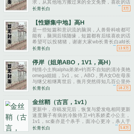
求，从其他地方搬过来的全文免费，喜欢的话
希望可以投点珠珠......
长青长白
3万
【性癖集中地】高H
是一些短篇和意识流的脑洞，人兽骨科啥都可
能有，脑洞后续随缘，短篇都有后续喜欢的话
希望可以投猪猪，谢谢大家wb长青长白afd长
青长白（po上的文afd基本都有，如果po上不
长青长白
13.9万
去可以afd看）......
停岸（姐弟ABO，1V1，高H）
纯情小土狗alpha弟弟×钓而不自知的清冷美艳
omega姐姐，1v1，sc，ABO，男A女O在母亲
与继父相继离世后，衡月突然得知几百公里外
的乡村里自己还有一个弟弟一个十六岁还没有
长青长白
18.2万
分化的少年，名叫林桁。林桁的爷爷奶奶离世
之后，衡月这个......
金丝鞘（古言，1v1）
更新中，存稿发完后，恢复与爱发电相同更新
速度脑子有病的冷脸侍卫×钓系娇柔小公主，
1v1，sc秦亦是个杀手，面冷心更冷，杀人于
他而言比吃饭还平常。某日，秦亦接到一个任
长青长白
5.8万
务。不是杀人，而是命他保护女皇膝下受尽宠