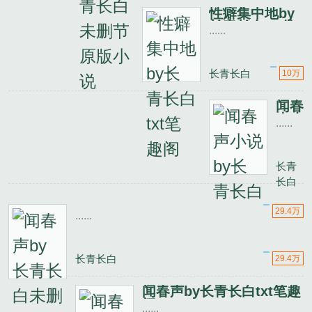
性癖集中地by
长青长白txt笔
......
趣阁
长青长白
10万
闻春
声小
......
说
by
长青
长青
长白
长白
闻
春
29.4万
......
声
by
长
长青长白
29.4万
青
长
闻春声by长青长白txt笔趣
白
阁
未
......