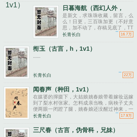
爱的扶光公主姬宁。秦亦觉得麻......
日暮海航（西幻人外，
1v1）
是新文，求珠珠收藏，留言，么
么！日更，三百珠加更（不好意
思，加不动了，存稿见底了，TT
双人格（纯情阴郁）雪豹骑士×
长青长白
16.7万
演技一流善于玩弄人心的公主，
1v1蒂安娜，王国公主......
衔玉（古言，h，1v1）
......
长青长白
22万
闻春声（种田，1v1）
在媒婆的撺掇下，大姑娘姚春娘带着嫁妆远嫁
到了梨水村张家。怎料成亲当晚，病秧子丈夫
便两眼一闭蹬了腿，姚春娘还没醒过神来，一
夜间就成了梨水村最年轻的寡妇。小寡妇隔壁
长青长白
17.9万
邻居姓齐，齐家上有老下有小，中间一个年轻
力壮的结巴撑......
三尺春（古言，伪骨科，兄妹）