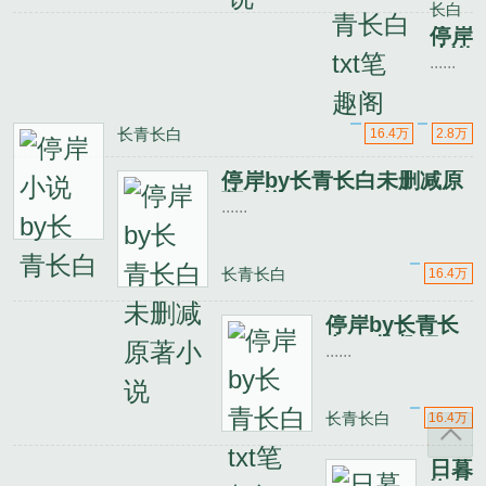
长白
笔趣
阁
停岸
小说
......
by
长青
长白
长青长白
16.4万
2.8万
停岸by长青长白未删减原
著小说
......
长青长白
16.4万
停岸by长青长
白txt笔趣阁
......
长青长白
16.4万
日暮