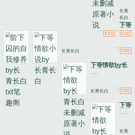
说
修养
by
长青
长青
长白
长白
txt
下等
笔趣
情欲
......
6.2万
6.2万
阁
小说
by
长青
长青长白
2.8万
长白
下等情欲by长
青长白未删减
......
原著小说
长青长白
2.8万
下等
情欲
......
by
长青
长白
长青
txt