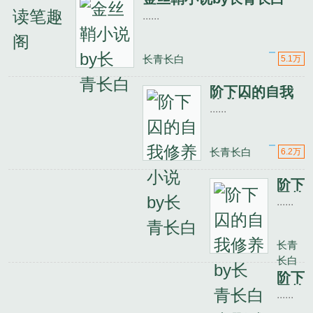
......
长青长白
5.1万
阶下囚的自我
修养小说by长
......
青长白
长青长白
6.2万
阶下
囚的
......
自我
修养
by
长青
长青
长白
长白
未删
阶下
减原
囚的
......
著小
自我