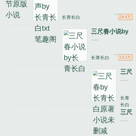
删
节
原
长青长白
29.4万
版
小
三尺春小说by
说
长青长白
......
长青长白
13.2万
三尺
春
......
by
长青
长白
长青
原著
长白
小说
未删
三尺
减
春
......
by
长青
长白