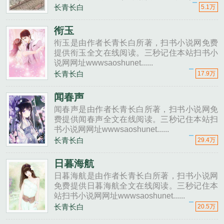
1v1）长青长白，脑子有病的冷脸侍卫×钓系娇
长青长白
5.1万
柔小公主，1v1，sc秦亦是个杀手，面冷心更
冷，杀人于他而言......
衔玉
衔玉是由作者长青长白所著，扫书小说网免费
提供衔玉全文在线阅读。三秒记住本站扫书小
说网网址wwwsaoshunet......
长青长白
17.9万
闻春声
闻春声是由作者长青长白所著，扫书小说网免
费提供闻春声全文在线阅读。三秒记住本站扫
书小说网网址wwwsaoshunet......
长青长白
29.4万
日暮海航
日暮海航是由作者长青长白所著，扫书小说网
免费提供日暮海航全文在线阅读。三秒记住本
站扫书小说网网址wwwsaoshunet......
长青长白
20.5万