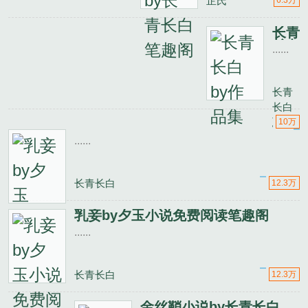
芷氏
6.3万
长青
长白
......
by
作品
集
长青
长白
乳
10万
妾
......
by
夕
玉
长青长白
12.3万
乳妾by夕玉小说免费阅读笔趣阁
......
长青长白
12.3万
金丝鞘小说by长青长白