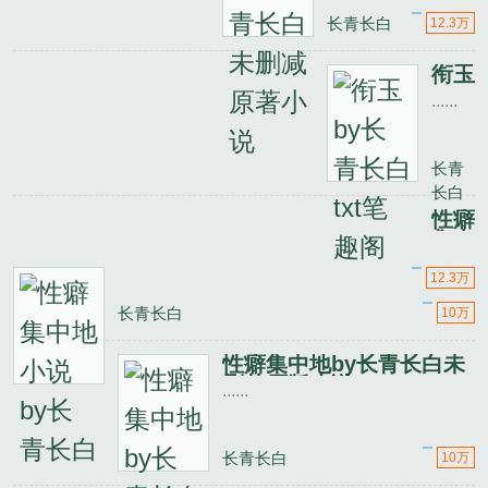
长青长白
12.3万
衔玉
by
......
长青
长白
txt
长青
笔趣
长白
阁
性癖
集中
......
地小
说
12.3万
by
长青长白
10万
长青
长白
性癖集中地by长青长白未
删节原版小说
......
长青长白
10万