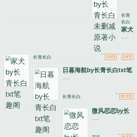
长青
长白
未删
长青
减原
长白
著小
说
家犬
by
......
长青
长白
txt
长青长白
3.6万
3.6万
笔趣
阁
日暮海航by长青长白txt笔
趣阁
......
长青长白
20.5万
微风恋恋by长
青长白笔趣阁
......